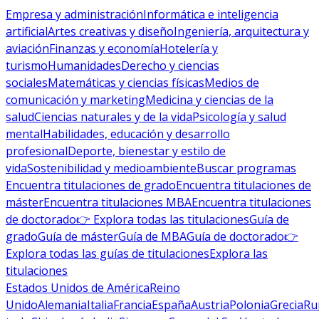
Empresa y administración
Informática e inteligencia
artificial
Artes creativas y diseño
Ingeniería, arquitectura y
aviación
Finanzas y economía
Hotelería y
turismo
Humanidades
Derecho y ciencias
sociales
Matemáticas y ciencias físicas
Medios de
comunicación y marketing
Medicina y ciencias de la
salud
Ciencias naturales y de la vida
Psicología y salud
mental
Habilidades, educación y desarrollo
profesional
Deporte, bienestar y estilo de
vida
Sostenibilidad y medioambiente
Buscar programas
Encuentra titulaciones de grado
Encuentra titulaciones de
máster
Encuentra titulaciones MBA
Encuentra titulaciones
de doctorado
👉 Explora todas las titulaciones
Guía de
grado
Guía de máster
Guía de MBA
Guía de doctorado
👉
Explora todas las guías de titulaciones
Explora las
titulaciones
Estados Unidos de América
Reino
Unido
Alemania
Italia
Francia
España
Austria
Polonia
Grecia
Ru