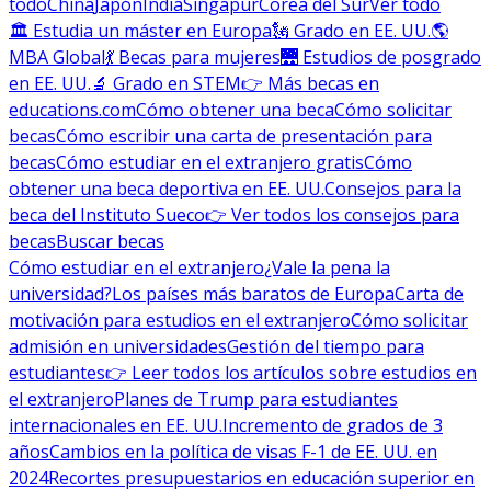
todo
China
Japón
India
Singapur
Corea del Sur
Ver todo
🏛 Estudia un máster en Europa
🗽 Grado en EE. UU.
🌎
MBA Global
💃 Becas para mujeres
🌉 Estudios de posgrado
en EE. UU.
🔬 Grado en STEM
👉 Más becas en
educations.com
Cómo obtener una beca
Cómo solicitar
becas
Cómo escribir una carta de presentación para
becas
Cómo estudiar en el extranjero gratis
Cómo
obtener una beca deportiva en EE. UU.
Consejos para la
beca del Instituto Sueco
👉 Ver todos los consejos para
becas
Buscar becas
Cómo estudiar en el extranjero
¿Vale la pena la
universidad?
Los países más baratos de Europa
Carta de
motivación para estudios en el extranjero
Cómo solicitar
admisión en universidades
Gestión del tiempo para
estudiantes
👉 Leer todos los artículos sobre estudios en
el extranjero
Planes de Trump para estudiantes
internacionales en EE. UU.
Incremento de grados de 3
años
Cambios en la política de visas F-1 de EE. UU. en
2024
Recortes presupuestarios en educación superior en