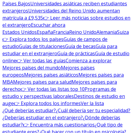
Países Bajos
Universidades asiáticas reciben estudiantes
extranjeros
Universidades del Reino Unido aumentan
matrícula a £9,535
👉 Leer más noticias sobre estudios en
el extranjero
Escuchar ahora
Estados Unidos
España
Francia
Reino Unido
Alemania
Suiza
👉 Explora todos los países
Guías de campos de
estudio
Guías de titulaciones
Guía de becas
Guía para
estudiar en el extranjero
Guía de prácticas
Guía de estudio
online
👉 Ver todas las guías
Comienza a explorar
Mejores países del mundo
Mejores países
europeos
Mejores países asiáticos
Mejores países para
MBA
Mejores países para salud
Mejores países para
derecho
👉 Ver todas las listas top 10
Programas de
estudio y perspectivas laborales
Destinos de estudio en
auge
👉 Explora todos los informes
Ver la lista
¿Qué deberías estudiar?
¿Cuál debería ser tu especialidad?
¿Deberías estudiar en el extranjero?
¿Dónde deberías
estudiar?
👉 Encuentra más cuestionarios
¿Qué tipo de
estudiante eres?
¿Qué hacer con un título en psicología?