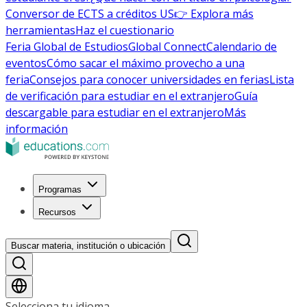
Conversor de ECTS a créditos US
👉 Explora más
herramientas
Haz el cuestionario
Feria Global de Estudios
Global Connect
Calendario de
eventos
Cómo sacar el máximo provecho a una
feria
Consejos para conocer universidades en ferias
Lista
de verificación para estudiar en el extranjero
Guía
descargable para estudiar en el extranjero
Más
información
Programas
Recursos
Buscar materia, institución o ubicación
Selecciona tu idioma