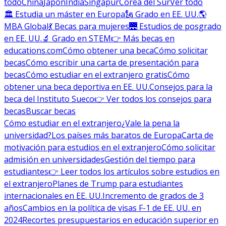
todo
China
Japón
India
Singapur
Corea del Sur
Ver todo
🏛 Estudia un máster en Europa
🗽 Grado en EE. UU.
🌎
MBA Global
💃 Becas para mujeres
🌉 Estudios de posgrado
en EE. UU.
🔬 Grado en STEM
👉 Más becas en
educations.com
Cómo obtener una beca
Cómo solicitar
becas
Cómo escribir una carta de presentación para
becas
Cómo estudiar en el extranjero gratis
Cómo
obtener una beca deportiva en EE. UU.
Consejos para la
beca del Instituto Sueco
👉 Ver todos los consejos para
becas
Buscar becas
Cómo estudiar en el extranjero
¿Vale la pena la
universidad?
Los países más baratos de Europa
Carta de
motivación para estudios en el extranjero
Cómo solicitar
admisión en universidades
Gestión del tiempo para
estudiantes
👉 Leer todos los artículos sobre estudios en
el extranjero
Planes de Trump para estudiantes
internacionales en EE. UU.
Incremento de grados de 3
años
Cambios en la política de visas F-1 de EE. UU. en
2024
Recortes presupuestarios en educación superior en