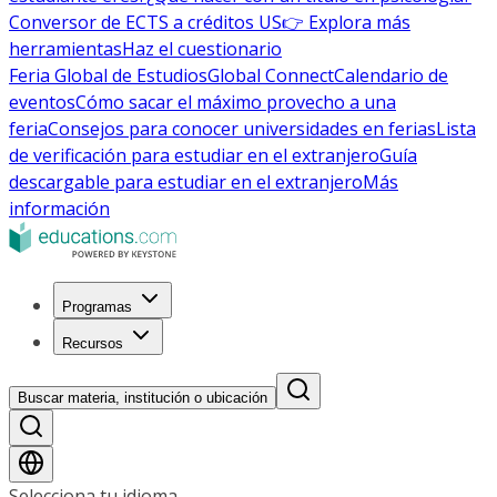
Conversor de ECTS a créditos US
👉 Explora más
herramientas
Haz el cuestionario
Feria Global de Estudios
Global Connect
Calendario de
eventos
Cómo sacar el máximo provecho a una
feria
Consejos para conocer universidades en ferias
Lista
de verificación para estudiar en el extranjero
Guía
descargable para estudiar en el extranjero
Más
información
Programas
Recursos
Buscar materia, institución o ubicación
Selecciona tu idioma