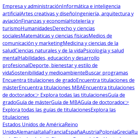
Empresa y administración
Informática e inteligencia
artificial
Artes creativas y diseño
Ingeniería, arquitectura y
aviación
Finanzas y economía
Hotelería y
turismo
Humanidades
Derecho y ciencias
sociales
Matemáticas y ciencias físicas
Medios de
comunicación y marketing
Medicina y ciencias de la
salud
Ciencias naturales y de la vida
Psicología y salud
mental
Habilidades, educación y desarrollo
profesional
Deporte, bienestar y estilo de
vida
Sostenibilidad y medioambiente
Buscar programas
Encuentra titulaciones de grado
Encuentra titulaciones de
máster
Encuentra titulaciones MBA
Encuentra titulaciones
de doctorado
👉 Explora todas las titulaciones
Guía de
grado
Guía de máster
Guía de MBA
Guía de doctorado
👉
Explora todas las guías de titulaciones
Explora las
titulaciones
Estados Unidos de América
Reino
Unido
Alemania
Italia
Francia
España
Austria
Polonia
Grecia
Ru