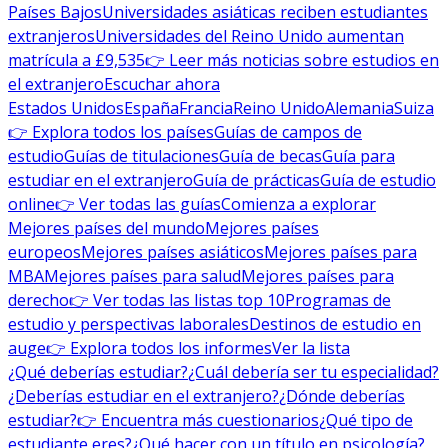
Países Bajos
Universidades asiáticas reciben estudiantes
extranjeros
Universidades del Reino Unido aumentan
matrícula a £9,535
👉 Leer más noticias sobre estudios en
el extranjero
Escuchar ahora
Estados Unidos
España
Francia
Reino Unido
Alemania
Suiza
👉 Explora todos los países
Guías de campos de
estudio
Guías de titulaciones
Guía de becas
Guía para
estudiar en el extranjero
Guía de prácticas
Guía de estudio
online
👉 Ver todas las guías
Comienza a explorar
Mejores países del mundo
Mejores países
europeos
Mejores países asiáticos
Mejores países para
MBA
Mejores países para salud
Mejores países para
derecho
👉 Ver todas las listas top 10
Programas de
estudio y perspectivas laborales
Destinos de estudio en
auge
👉 Explora todos los informes
Ver la lista
¿Qué deberías estudiar?
¿Cuál debería ser tu especialidad?
¿Deberías estudiar en el extranjero?
¿Dónde deberías
estudiar?
👉 Encuentra más cuestionarios
¿Qué tipo de
estudiante eres?
¿Qué hacer con un título en psicología?