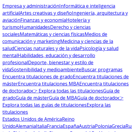
Empresa y administración
Informática e inteligencia
artificial
Artes creativas y diseño
Ingeniería, arquitectura y
aviación
Finanzas y economía
Hotelería y
turismo
Humanidades
Derecho y ciencias
sociales
Matemáticas y ciencias físicas
Medios de
comunicación y marketing
Medicina y ciencias de la
salud
Ciencias naturales y de la vida
Psicología y salud
mental
Habilidades, educación y desarrollo
profesional
Deporte, bienestar y estilo de
vida
Sostenibilidad y medioambiente
Buscar programas
Encuentra titulaciones de grado
Encuentra titulaciones de
máster
Encuentra titulaciones MBA
Encuentra titulaciones
de doctorado
👉 Explora todas las titulaciones
Guía de
grado
Guía de máster
Guía de MBA
Guía de doctorado
👉
Explora todas las guías de titulaciones
Explora las
titulaciones
Estados Unidos de América
Reino
Unido
Alemania
Italia
Francia
España
Austria
Polonia
Grecia
Ru