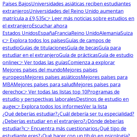
Países Bajos
Universidades asiáticas reciben estudiantes
extranjeros
Universidades del Reino Unido aumentan
matrícula a £9,535
👉 Leer más noticias sobre estudios en
el extranjero
Escuchar ahora
Estados Unidos
España
Francia
Reino Unido
Alemania
Suiza
👉 Explora todos los países
Guías de campos de
estudio
Guías de titulaciones
Guía de becas
Guía para
estudiar en el extranjero
Guía de prácticas
Guía de estudio
online
👉 Ver todas las guías
Comienza a explorar
Mejores países del mundo
Mejores países
europeos
Mejores países asiáticos
Mejores países para
MBA
Mejores países para salud
Mejores países para
derecho
👉 Ver todas las listas top 10
Programas de
estudio y perspectivas laborales
Destinos de estudio en
auge
👉 Explora todos los informes
Ver la lista
¿Qué deberías estudiar?
¿Cuál debería ser tu especialidad?
¿Deberías estudiar en el extranjero?
¿Dónde deberías
estudiar?
👉 Encuentra más cuestionarios
¿Qué tipo de
estudiante eres?
¿Qué hacer con un título en psicología?