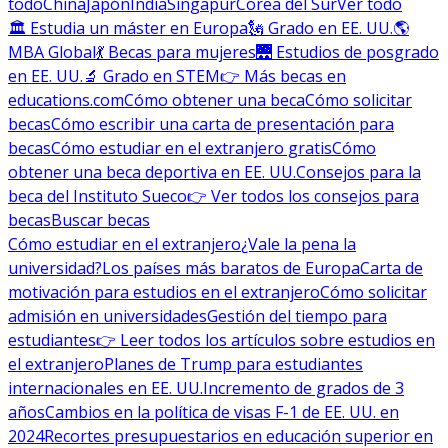
todo
China
Japón
India
Singapur
Corea del Sur
Ver todo
🏛 Estudia un máster en Europa
🗽 Grado en EE. UU.
🌎
MBA Global
💃 Becas para mujeres
🌉 Estudios de posgrado
en EE. UU.
🔬 Grado en STEM
👉 Más becas en
educations.com
Cómo obtener una beca
Cómo solicitar
becas
Cómo escribir una carta de presentación para
becas
Cómo estudiar en el extranjero gratis
Cómo
obtener una beca deportiva en EE. UU.
Consejos para la
beca del Instituto Sueco
👉 Ver todos los consejos para
becas
Buscar becas
Cómo estudiar en el extranjero
¿Vale la pena la
universidad?
Los países más baratos de Europa
Carta de
motivación para estudios en el extranjero
Cómo solicitar
admisión en universidades
Gestión del tiempo para
estudiantes
👉 Leer todos los artículos sobre estudios en
el extranjero
Planes de Trump para estudiantes
internacionales en EE. UU.
Incremento de grados de 3
años
Cambios en la política de visas F-1 de EE. UU. en
2024
Recortes presupuestarios en educación superior en