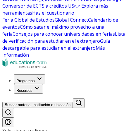
Conversor de ECTS a créditos US
👉 Explora más
herramientas
Haz el cuestionario
Feria Global de Estudios
Global Connect
Calendario de
eventos
Cómo sacar el máximo provecho a una
feria
Consejos para conocer universidades en ferias
Lista
de verificación para estudiar en el extranjero
Guía
descargable para estudiar en el extranjero
Más
información
Programas
Recursos
Buscar materia, institución o ubicación
Selecciona tu idioma