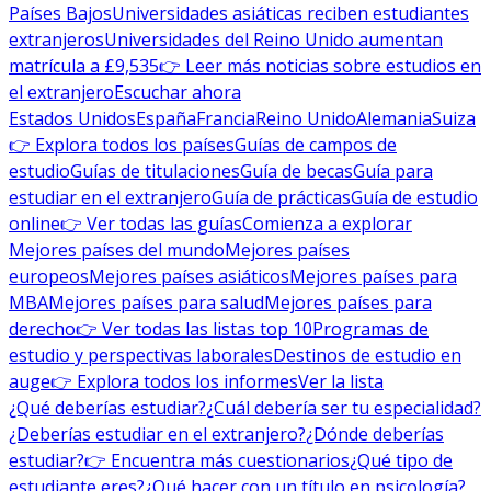
Países Bajos
Universidades asiáticas reciben estudiantes
extranjeros
Universidades del Reino Unido aumentan
matrícula a £9,535
👉 Leer más noticias sobre estudios en
el extranjero
Escuchar ahora
Estados Unidos
España
Francia
Reino Unido
Alemania
Suiza
👉 Explora todos los países
Guías de campos de
estudio
Guías de titulaciones
Guía de becas
Guía para
estudiar en el extranjero
Guía de prácticas
Guía de estudio
online
👉 Ver todas las guías
Comienza a explorar
Mejores países del mundo
Mejores países
europeos
Mejores países asiáticos
Mejores países para
MBA
Mejores países para salud
Mejores países para
derecho
👉 Ver todas las listas top 10
Programas de
estudio y perspectivas laborales
Destinos de estudio en
auge
👉 Explora todos los informes
Ver la lista
¿Qué deberías estudiar?
¿Cuál debería ser tu especialidad?
¿Deberías estudiar en el extranjero?
¿Dónde deberías
estudiar?
👉 Encuentra más cuestionarios
¿Qué tipo de
estudiante eres?
¿Qué hacer con un título en psicología?