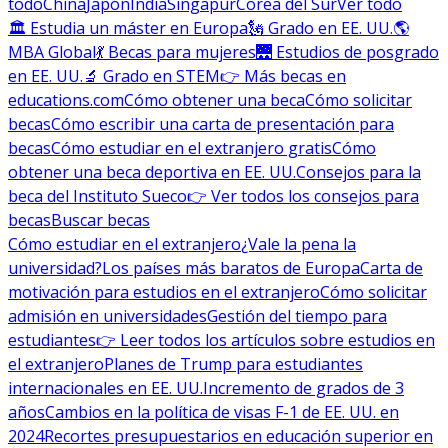
todo
China
Japón
India
Singapur
Corea del Sur
Ver todo
🏛 Estudia un máster en Europa
🗽 Grado en EE. UU.
🌎
MBA Global
💃 Becas para mujeres
🌉 Estudios de posgrado
en EE. UU.
🔬 Grado en STEM
👉 Más becas en
educations.com
Cómo obtener una beca
Cómo solicitar
becas
Cómo escribir una carta de presentación para
becas
Cómo estudiar en el extranjero gratis
Cómo
obtener una beca deportiva en EE. UU.
Consejos para la
beca del Instituto Sueco
👉 Ver todos los consejos para
becas
Buscar becas
Cómo estudiar en el extranjero
¿Vale la pena la
universidad?
Los países más baratos de Europa
Carta de
motivación para estudios en el extranjero
Cómo solicitar
admisión en universidades
Gestión del tiempo para
estudiantes
👉 Leer todos los artículos sobre estudios en
el extranjero
Planes de Trump para estudiantes
internacionales en EE. UU.
Incremento de grados de 3
años
Cambios en la política de visas F-1 de EE. UU. en
2024
Recortes presupuestarios en educación superior en