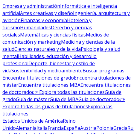
Empresa y administración
Informática e inteligencia
artificial
Artes creativas y diseño
Ingeniería, arquitectura y
aviación
Finanzas y economía
Hotelería y
turismo
Humanidades
Derecho y ciencias
sociales
Matemáticas y ciencias físicas
Medios de
comunicación y marketing
Medicina y ciencias de la
salud
Ciencias naturales y de la vida
Psicología y salud
mental
Habilidades, educación y desarrollo
profesional
Deporte, bienestar y estilo de
vida
Sostenibilidad y medioambiente
Buscar programas
Encuentra titulaciones de grado
Encuentra titulaciones de
máster
Encuentra titulaciones MBA
Encuentra titulaciones
de doctorado
👉 Explora todas las titulaciones
Guía de
grado
Guía de máster
Guía de MBA
Guía de doctorado
👉
Explora todas las guías de titulaciones
Explora las
titulaciones
Estados Unidos de América
Reino
Unido
Alemania
Italia
Francia
España
Austria
Polonia
Grecia
Ru