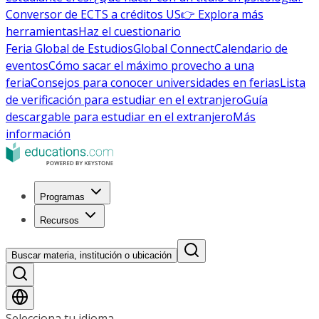
Conversor de ECTS a créditos US
👉 Explora más
herramientas
Haz el cuestionario
Feria Global de Estudios
Global Connect
Calendario de
eventos
Cómo sacar el máximo provecho a una
feria
Consejos para conocer universidades en ferias
Lista
de verificación para estudiar en el extranjero
Guía
descargable para estudiar en el extranjero
Más
información
Programas
Recursos
Buscar materia, institución o ubicación
Selecciona tu idioma