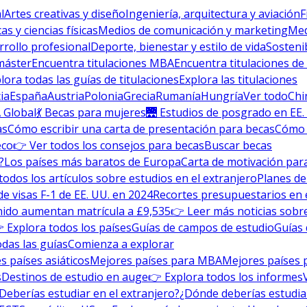
l
Artes creativas y diseño
Ingeniería, arquitectura y aviación
F
s y ciencias físicas
Medios de comunicación y marketing
Med
rrollo profesional
Deporte, bienestar y estilo de vida
Sosteni
máster
Encuentra titulaciones MBA
Encuentra titulaciones de
lora todas las guías de titulaciones
Explora las titulaciones
ia
España
Austria
Polonia
Grecia
Rumanía
Hungría
Ver todo
Chi
 Global
💃 Becas para mujeres
🌉 Estudios de posgrado en EE.
as
Cómo escribir una carta de presentación para becas
Cómo e
eco
👉 Ver todos los consejos para becas
Buscar becas
?
Los países más baratos de Europa
Carta de motivación para
todos los artículos sobre estudios en el extranjero
Planes de
de visas F-1 de EE. UU. en 2024
Recortes presupuestarios en 
nido aumentan matrícula a £9,535
👉 Leer más noticias sobre
 Explora todos los países
Guías de campos de estudio
Guías 
odas las guías
Comienza a explorar
s países asiáticos
Mejores países para MBA
Mejores países 
s
Destinos de estudio en auge
👉 Explora todos los informes
Deberías estudiar en el extranjero?
¿Dónde deberías estudia