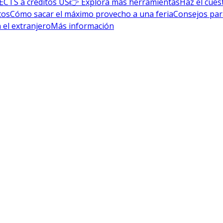
ECTS a créditos US
👉 Explora más herramientas
Haz el cues
tos
Cómo sacar el máximo provecho a una feria
Consejos par
 el extranjero
Más información