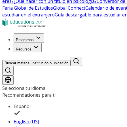
eres?
¿Qué hacer con un título en psicología?
Conversor de 
Feria Global de Estudios
Global Connect
Calendario de even
estudiar en el extranjero
Guía descargable para estudiar en
Programas
Recursos
Buscar materia, institución o ubicación
Selecciona tu idioma
Recomendaciones para ti
Español
English (US)