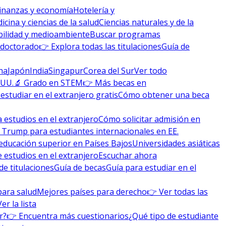
inanzas y economía
Hotelería y
icina y ciencias de la salud
Ciencias naturales y de la
bilidad y medioambiente
Buscar programas
 doctorado
👉 Explora todas las titulaciones
Guía de
na
Japón
India
Singapur
Corea del Sur
Ver todo
 UU.
🔬 Grado en STEM
👉 Más becas en
studiar en el extranjero gratis
Cómo obtener una beca
 estudios en el extranjero
Cómo solicitar admisión en
 Trump para estudiantes internacionales en EE.
educación superior en Países Bajos
Universidades asiáticas
 estudios en el extranjero
Escuchar ahora
de titulaciones
Guía de becas
Guía para estudiar en el
para salud
Mejores países para derecho
👉 Ver todas las
Ver la lista
r?
👉 Encuentra más cuestionarios
¿Qué tipo de estudiante