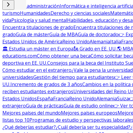
Empresa y administración
Informática e inteligencia artificia
turismo
Humanidades
Derecho y ciencias sociales
Matemática
vida
Psicología y salud mental
Habilidades, educación y desa
Encuentra titulaciones de grado
Encuentra titulaciones de 
grado
Guía de máster
Guía de MBA
Guía de doctorado
👉 Exp
Estados Unidos de América
Reino Unido
Alemania
Italia
Franc
🏛 Estudia un máster en Europa
🗽 Grado en EE. UU.
🌎 MBA
educations.com
Cómo obtener una beca
Cómo solicitar bec
deportiva en EE. UU.
Consejos para la beca del Instituto Su
Cómo estudiar en el extranjero
¿Vale la pena la universidad
universidades
Gestión del tiempo para estudiantes
👉 Leer 
UU.
Incremento de grados de 3 años
Cambios en la política 
reciben estudiantes extranjeros
Universidades del Reino U
Estados Unidos
España
Francia
Reino Unido
Alemania
Suiza

extranjero
Guía de prácticas
Guía de estudio online
👉 Ver t
Mejores países del mundo
Mejores países europeos
Mejore
listas top 10
Programas de estudio y perspectivas laborale
¿Qué deberías estudiar?
¿Cuál debería ser tu especialidad?
¿