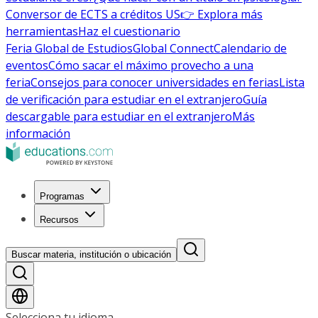
Conversor de ECTS a créditos US
👉 Explora más
herramientas
Haz el cuestionario
Feria Global de Estudios
Global Connect
Calendario de
eventos
Cómo sacar el máximo provecho a una
feria
Consejos para conocer universidades en ferias
Lista
de verificación para estudiar en el extranjero
Guía
descargable para estudiar en el extranjero
Más
información
Programas
Recursos
Buscar materia, institución o ubicación
Selecciona tu idioma