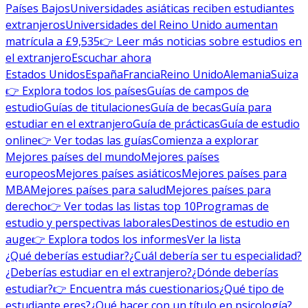
Países Bajos
Universidades asiáticas reciben estudiantes
extranjeros
Universidades del Reino Unido aumentan
matrícula a £9,535
👉 Leer más noticias sobre estudios en
el extranjero
Escuchar ahora
Estados Unidos
España
Francia
Reino Unido
Alemania
Suiza
👉 Explora todos los países
Guías de campos de
estudio
Guías de titulaciones
Guía de becas
Guía para
estudiar en el extranjero
Guía de prácticas
Guía de estudio
online
👉 Ver todas las guías
Comienza a explorar
Mejores países del mundo
Mejores países
europeos
Mejores países asiáticos
Mejores países para
MBA
Mejores países para salud
Mejores países para
derecho
👉 Ver todas las listas top 10
Programas de
estudio y perspectivas laborales
Destinos de estudio en
auge
👉 Explora todos los informes
Ver la lista
¿Qué deberías estudiar?
¿Cuál debería ser tu especialidad?
¿Deberías estudiar en el extranjero?
¿Dónde deberías
estudiar?
👉 Encuentra más cuestionarios
¿Qué tipo de
estudiante eres?
¿Qué hacer con un título en psicología?