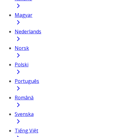
Magyar
Nederlands
Norsk
Polski
Português
Română
Svenska
Tiếng Việt