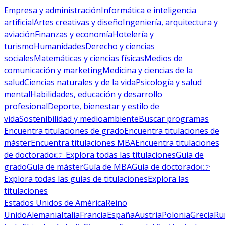
Empresa y administración
Informática e inteligencia
artificial
Artes creativas y diseño
Ingeniería, arquitectura y
aviación
Finanzas y economía
Hotelería y
turismo
Humanidades
Derecho y ciencias
sociales
Matemáticas y ciencias físicas
Medios de
comunicación y marketing
Medicina y ciencias de la
salud
Ciencias naturales y de la vida
Psicología y salud
mental
Habilidades, educación y desarrollo
profesional
Deporte, bienestar y estilo de
vida
Sostenibilidad y medioambiente
Buscar programas
Encuentra titulaciones de grado
Encuentra titulaciones de
máster
Encuentra titulaciones MBA
Encuentra titulaciones
de doctorado
👉 Explora todas las titulaciones
Guía de
grado
Guía de máster
Guía de MBA
Guía de doctorado
👉
Explora todas las guías de titulaciones
Explora las
titulaciones
Estados Unidos de América
Reino
Unido
Alemania
Italia
Francia
España
Austria
Polonia
Grecia
Ru