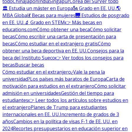
todo
China
Japón
India
Singapur
Corea del Sur
Ver todo
🏛 Estudia un máster en Europa
🗽 Grado en EE. UU.
🌎
MBA Global
💃 Becas para mujeres
🌉 Estudios de posgrado
en EE. UU.
🔬 Grado en STEM
👉 Más becas en
educations.com
Cómo obtener una beca
Cómo solicitar
becas
Cómo escribir una carta de presentación para
becas
Cómo estudiar en el extranjero gratis
Cómo
obtener una beca deportiva en EE. UU.
Consejos para la
beca del Instituto Sueco
👉 Ver todos los consejos para
becas
Buscar becas
Cómo estudiar en el extranjero
¿Vale la pena la
universidad?
Los países más baratos de Europa
Carta de
motivación para estudios en el extranjero
Cómo solicitar
admisión en universidades
Gestión del tiempo para
estudiantes
👉 Leer todos los artículos sobre estudios en
el extranjero
Planes de Trump para estudiantes
internacionales en EE. UU.
Incremento de grados de 3
años
Cambios en la política de visas F-1 de EE. UU. en
2024
Recortes presupuestarios en educación superior en