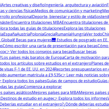
l
Artes creativas y diseño
Ingeniería, arquitectura y aviación
F
s y ciencias físicas
Medios de comunicación y marketing
Med
rrollo profesional
Deporte, bienestar y estilo de vida
Sosteni
máster
Encuentra titulaciones MBA
Encuentra titulaciones de
lora todas las guías de titulaciones
Explora las titulaciones
ia
España
Austria
Polonia
Grecia
Rumanía
Hungría
Ver todo
Chi
 Global
💃 Becas para mujeres
🌉 Estudios de posgrado en EE.
as
Cómo escribir una carta de presentación para becas
Cómo e
eco
👉 Ver todos los consejos para becas
Buscar becas
?
Los países más baratos de Europa
Carta de motivación para
todos los artículos sobre estudios en el extranjero
Planes de
de visas F-1 de EE. UU. en 2024
Recortes presupuestarios en 
nido aumentan matrícula a £9,535
👉 Leer más noticias sobre
 Explora todos los países
Guías de campos de estudio
Guías 
odas las guías
Comienza a explorar
s países asiáticos
Mejores países para MBA
Mejores países 
s
Destinos de estudio en auge
👉 Explora todos los informes
Deberías estudiar en el extranjero?
¿Dónde deberías estudia