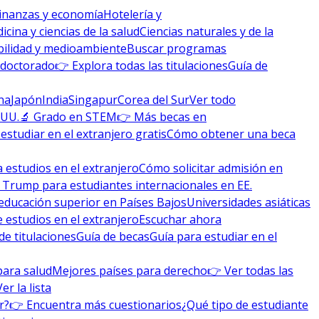
inanzas y economía
Hotelería y
icina y ciencias de la salud
Ciencias naturales y de la
bilidad y medioambiente
Buscar programas
 doctorado
👉 Explora todas las titulaciones
Guía de
na
Japón
India
Singapur
Corea del Sur
Ver todo
 UU.
🔬 Grado en STEM
👉 Más becas en
studiar en el extranjero gratis
Cómo obtener una beca
 estudios en el extranjero
Cómo solicitar admisión en
 Trump para estudiantes internacionales en EE.
educación superior en Países Bajos
Universidades asiáticas
 estudios en el extranjero
Escuchar ahora
de titulaciones
Guía de becas
Guía para estudiar en el
para salud
Mejores países para derecho
👉 Ver todas las
Ver la lista
r?
👉 Encuentra más cuestionarios
¿Qué tipo de estudiante