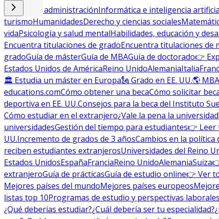
Empresa y administración
Informática e inteligencia artificia
turismo
Humanidades
Derecho y ciencias sociales
Matemática
vida
Psicología y salud mental
Habilidades, educación y desa
Encuentra titulaciones de grado
Encuentra titulaciones de 
grado
Guía de máster
Guía de MBA
Guía de doctorado
👉 Exp
Estados Unidos de América
Reino Unido
Alemania
Italia
Franc
🏛 Estudia un máster en Europa
🗽 Grado en EE. UU.
🌎 MBA
educations.com
Cómo obtener una beca
Cómo solicitar bec
deportiva en EE. UU.
Consejos para la beca del Instituto Su
Cómo estudiar en el extranjero
¿Vale la pena la universidad
universidades
Gestión del tiempo para estudiantes
👉 Leer 
UU.
Incremento de grados de 3 años
Cambios en la política 
reciben estudiantes extranjeros
Universidades del Reino U
Estados Unidos
España
Francia
Reino Unido
Alemania
Suiza

extranjero
Guía de prácticas
Guía de estudio online
👉 Ver t
Mejores países del mundo
Mejores países europeos
Mejore
listas top 10
Programas de estudio y perspectivas laborale
¿Qué deberías estudiar?
¿Cuál debería ser tu especialidad?
¿