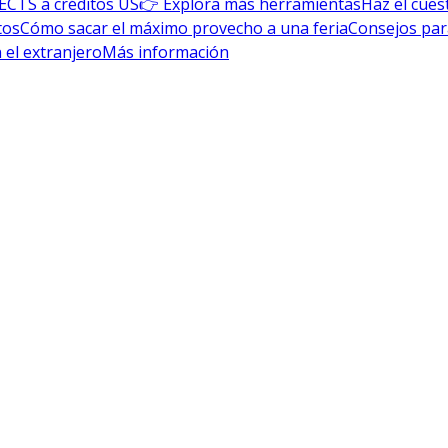
ECTS a créditos US
👉 Explora más herramientas
Haz el cues
tos
Cómo sacar el máximo provecho a una feria
Consejos par
 el extranjero
Más información