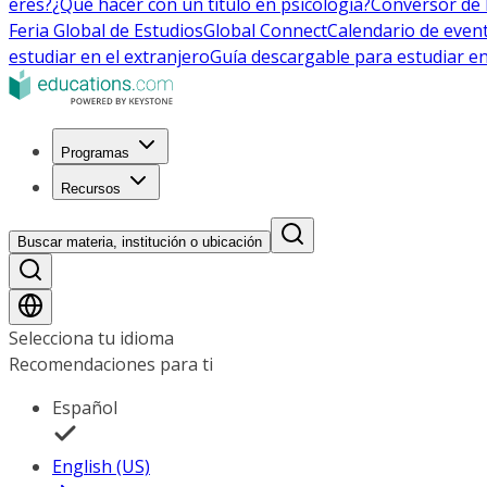
eres?
¿Qué hacer con un título en psicología?
Conversor de 
Feria Global de Estudios
Global Connect
Calendario de even
estudiar en el extranjero
Guía descargable para estudiar en
Programas
Recursos
Buscar materia, institución o ubicación
Selecciona tu idioma
Recomendaciones para ti
Español
English (US)