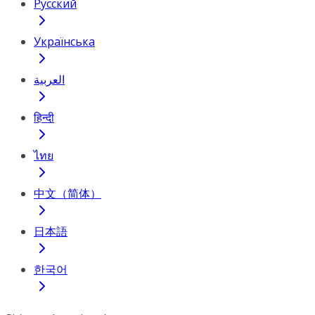
Русский
Українська
العربية
हिन्दी
ไทย
中文（简体）
日本語
한국어