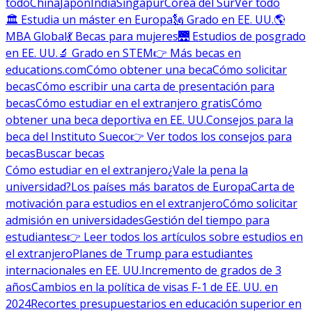
todo
China
Japón
India
Singapur
Corea del Sur
Ver todo
🏛 Estudia un máster en Europa
🗽 Grado en EE. UU.
🌎
MBA Global
💃 Becas para mujeres
🌉 Estudios de posgrado
en EE. UU.
🔬 Grado en STEM
👉 Más becas en
educations.com
Cómo obtener una beca
Cómo solicitar
becas
Cómo escribir una carta de presentación para
becas
Cómo estudiar en el extranjero gratis
Cómo
obtener una beca deportiva en EE. UU.
Consejos para la
beca del Instituto Sueco
👉 Ver todos los consejos para
becas
Buscar becas
Cómo estudiar en el extranjero
¿Vale la pena la
universidad?
Los países más baratos de Europa
Carta de
motivación para estudios en el extranjero
Cómo solicitar
admisión en universidades
Gestión del tiempo para
estudiantes
👉 Leer todos los artículos sobre estudios en
el extranjero
Planes de Trump para estudiantes
internacionales en EE. UU.
Incremento de grados de 3
años
Cambios en la política de visas F-1 de EE. UU. en
2024
Recortes presupuestarios en educación superior en