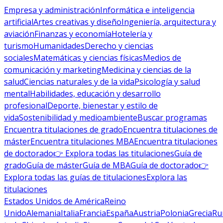
Empresa y administración
Informática e inteligencia
artificial
Artes creativas y diseño
Ingeniería, arquitectura y
aviación
Finanzas y economía
Hotelería y
turismo
Humanidades
Derecho y ciencias
sociales
Matemáticas y ciencias físicas
Medios de
comunicación y marketing
Medicina y ciencias de la
salud
Ciencias naturales y de la vida
Psicología y salud
mental
Habilidades, educación y desarrollo
profesional
Deporte, bienestar y estilo de
vida
Sostenibilidad y medioambiente
Buscar programas
Encuentra titulaciones de grado
Encuentra titulaciones de
máster
Encuentra titulaciones MBA
Encuentra titulaciones
de doctorado
👉 Explora todas las titulaciones
Guía de
grado
Guía de máster
Guía de MBA
Guía de doctorado
👉
Explora todas las guías de titulaciones
Explora las
titulaciones
Estados Unidos de América
Reino
Unido
Alemania
Italia
Francia
España
Austria
Polonia
Grecia
Ru