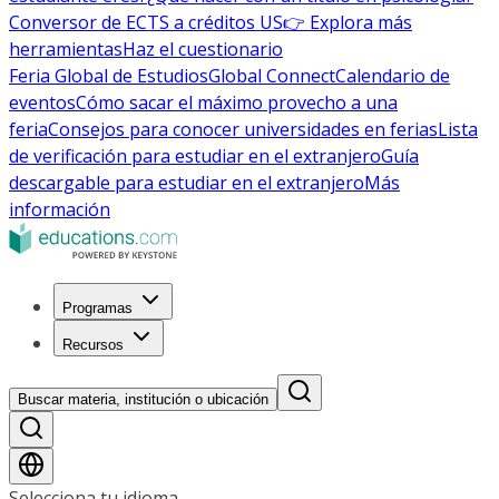
Conversor de ECTS a créditos US
👉 Explora más
herramientas
Haz el cuestionario
Feria Global de Estudios
Global Connect
Calendario de
eventos
Cómo sacar el máximo provecho a una
feria
Consejos para conocer universidades en ferias
Lista
de verificación para estudiar en el extranjero
Guía
descargable para estudiar en el extranjero
Más
información
Programas
Recursos
Buscar materia, institución o ubicación
Selecciona tu idioma