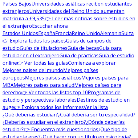
Países Bajos
Universidades asiáticas reciben estudiantes
extranjeros
Universidades del Reino Unido aumentan
matrícula a £9,535
👉 Leer más noticias sobre estudios en
el extranjero
Escuchar ahora
Estados Unidos
España
Francia
Reino Unido
Alemania
Suiza
👉 Explora todos los países
Guías de campos de
estudio
Guías de titulaciones
Guía de becas
Guía para
estudiar en el extranjero
Guía de prácticas
Guía de estudio
online
👉 Ver todas las guías
Comienza a explorar
Mejores países del mundo
Mejores países
europeos
Mejores países asiáticos
Mejores países para
MBA
Mejores países para salud
Mejores países para
derecho
👉 Ver todas las listas top 10
Programas de
estudio y perspectivas laborales
Destinos de estudio en
auge
👉 Explora todos los informes
Ver la lista
¿Qué deberías estudiar?
¿Cuál debería ser tu especialidad?
¿Deberías estudiar en el extranjero?
¿Dónde deberías
estudiar?
👉 Encuentra más cuestionarios
¿Qué tipo de
estudiante eres?
¿Qué hacer con un título en psicología?