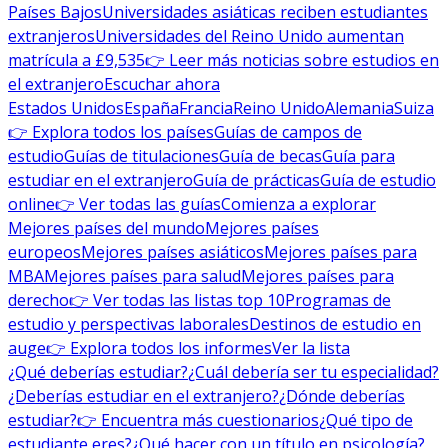
Países Bajos
Universidades asiáticas reciben estudiantes
extranjeros
Universidades del Reino Unido aumentan
matrícula a £9,535
👉 Leer más noticias sobre estudios en
el extranjero
Escuchar ahora
Estados Unidos
España
Francia
Reino Unido
Alemania
Suiza
👉 Explora todos los países
Guías de campos de
estudio
Guías de titulaciones
Guía de becas
Guía para
estudiar en el extranjero
Guía de prácticas
Guía de estudio
online
👉 Ver todas las guías
Comienza a explorar
Mejores países del mundo
Mejores países
europeos
Mejores países asiáticos
Mejores países para
MBA
Mejores países para salud
Mejores países para
derecho
👉 Ver todas las listas top 10
Programas de
estudio y perspectivas laborales
Destinos de estudio en
auge
👉 Explora todos los informes
Ver la lista
¿Qué deberías estudiar?
¿Cuál debería ser tu especialidad?
¿Deberías estudiar en el extranjero?
¿Dónde deberías
estudiar?
👉 Encuentra más cuestionarios
¿Qué tipo de
estudiante eres?
¿Qué hacer con un título en psicología?