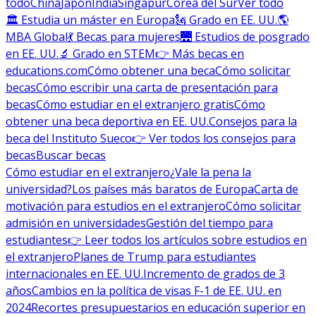
todo
China
Japón
India
Singapur
Corea del Sur
Ver todo
🏛 Estudia un máster en Europa
🗽 Grado en EE. UU.
🌎
MBA Global
💃 Becas para mujeres
🌉 Estudios de posgrado
en EE. UU.
🔬 Grado en STEM
👉 Más becas en
educations.com
Cómo obtener una beca
Cómo solicitar
becas
Cómo escribir una carta de presentación para
becas
Cómo estudiar en el extranjero gratis
Cómo
obtener una beca deportiva en EE. UU.
Consejos para la
beca del Instituto Sueco
👉 Ver todos los consejos para
becas
Buscar becas
Cómo estudiar en el extranjero
¿Vale la pena la
universidad?
Los países más baratos de Europa
Carta de
motivación para estudios en el extranjero
Cómo solicitar
admisión en universidades
Gestión del tiempo para
estudiantes
👉 Leer todos los artículos sobre estudios en
el extranjero
Planes de Trump para estudiantes
internacionales en EE. UU.
Incremento de grados de 3
años
Cambios en la política de visas F-1 de EE. UU. en
2024
Recortes presupuestarios en educación superior en