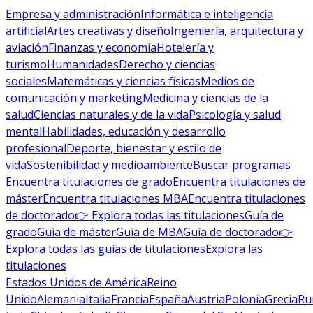
Empresa y administración
Informática e inteligencia
artificial
Artes creativas y diseño
Ingeniería, arquitectura y
aviación
Finanzas y economía
Hotelería y
turismo
Humanidades
Derecho y ciencias
sociales
Matemáticas y ciencias físicas
Medios de
comunicación y marketing
Medicina y ciencias de la
salud
Ciencias naturales y de la vida
Psicología y salud
mental
Habilidades, educación y desarrollo
profesional
Deporte, bienestar y estilo de
vida
Sostenibilidad y medioambiente
Buscar programas
Encuentra titulaciones de grado
Encuentra titulaciones de
máster
Encuentra titulaciones MBA
Encuentra titulaciones
de doctorado
👉 Explora todas las titulaciones
Guía de
grado
Guía de máster
Guía de MBA
Guía de doctorado
👉
Explora todas las guías de titulaciones
Explora las
titulaciones
Estados Unidos de América
Reino
Unido
Alemania
Italia
Francia
España
Austria
Polonia
Grecia
Ru