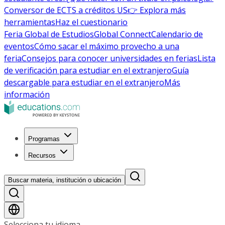
Conversor de ECTS a créditos US
👉 Explora más
herramientas
Haz el cuestionario
Feria Global de Estudios
Global Connect
Calendario de
eventos
Cómo sacar el máximo provecho a una
feria
Consejos para conocer universidades en ferias
Lista
de verificación para estudiar en el extranjero
Guía
descargable para estudiar en el extranjero
Más
información
Programas
Recursos
Buscar materia, institución o ubicación
Selecciona tu idioma