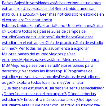
Países Bajos
Universidades asiáticas reciben estudiantes
extranjeros
Universidades del Reino Unido aumentan
matrícula a £9,535
👉 Leer más noticias sobre estudios en
el extranjero
Escuchar ahora
Estados Unidos
España
Francia
Reino Unido
Alemania
Suiza
👉 Explora todos los países
Guías de campos de
estudio
Guías de titulaciones
Guía de becas
Guía para
estudiar en el extranjero
Guía de prácticas
Guía de estudio
online
👉 Ver todas las guías
Comienza a explorar
Mejores países del mundo
Mejores países
europeos
Mejores países asiáticos
Mejores países para
MBA
Mejores países para salud
Mejores países para
derecho
👉 Ver todas las listas top 10
Programas de
estudio y perspectivas laborales
Destinos de estudio en
auge
👉 Explora todos los informes
Ver la lista
¿Qué deberías estudiar?
¿Cuál debería ser tu especialidad?
¿Deberías estudiar en el extranjero?
¿Dónde deberías
estudiar?
👉 Encuentra más cuestionarios
¿Qué tipo de
estudiante eres?
¿Qué hacer con un título en psicología?