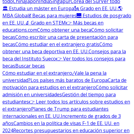
todo
China
Japón
India
Singapur
Corea del Sur
Ver todo
🏛 Estudia un máster en Europa
🗽 Grado en EE. UU.
🌎
MBA Global
💃 Becas para mujeres
🌉 Estudios de posgrado
en EE. UU.
🔬 Grado en STEM
👉 Más becas en
educations.com
Cómo obtener una beca
Cómo solicitar
becas
Cómo escribir una carta de presentación para
becas
Cómo estudiar en el extranjero gratis
Cómo
obtener una beca deportiva en EE. UU.
Consejos para la
beca del Instituto Sueco
👉 Ver todos los consejos para
becas
Buscar becas
Cómo estudiar en el extranjero
¿Vale la pena la
universidad?
Los países más baratos de Europa
Carta de
motivación para estudios en el extranjero
Cómo solicitar
admisión en universidades
Gestión del tiempo para
estudiantes
👉 Leer todos los artículos sobre estudios en
el extranjero
Planes de Trump para estudiantes
internacionales en EE. UU.
Incremento de grados de 3
años
Cambios en la política de visas F-1 de EE. UU. en
2024
Recortes presupuestarios en educación superior en