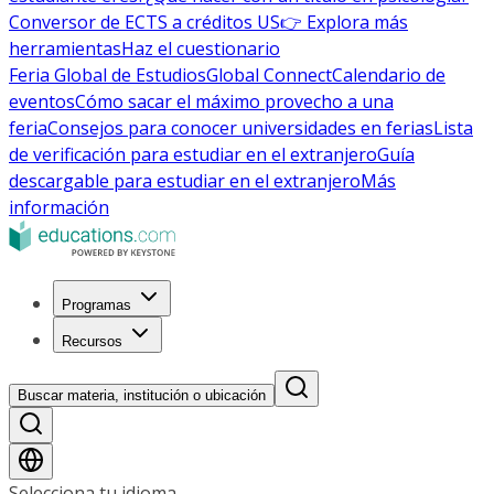
Conversor de ECTS a créditos US
👉 Explora más
herramientas
Haz el cuestionario
Feria Global de Estudios
Global Connect
Calendario de
eventos
Cómo sacar el máximo provecho a una
feria
Consejos para conocer universidades en ferias
Lista
de verificación para estudiar en el extranjero
Guía
descargable para estudiar en el extranjero
Más
información
Programas
Recursos
Buscar materia, institución o ubicación
Selecciona tu idioma