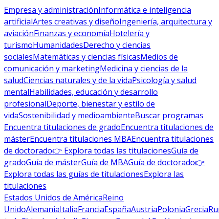
Empresa y administración
Informática e inteligencia
artificial
Artes creativas y diseño
Ingeniería, arquitectura y
aviación
Finanzas y economía
Hotelería y
turismo
Humanidades
Derecho y ciencias
sociales
Matemáticas y ciencias físicas
Medios de
comunicación y marketing
Medicina y ciencias de la
salud
Ciencias naturales y de la vida
Psicología y salud
mental
Habilidades, educación y desarrollo
profesional
Deporte, bienestar y estilo de
vida
Sostenibilidad y medioambiente
Buscar programas
Encuentra titulaciones de grado
Encuentra titulaciones de
máster
Encuentra titulaciones MBA
Encuentra titulaciones
de doctorado
👉 Explora todas las titulaciones
Guía de
grado
Guía de máster
Guía de MBA
Guía de doctorado
👉
Explora todas las guías de titulaciones
Explora las
titulaciones
Estados Unidos de América
Reino
Unido
Alemania
Italia
Francia
España
Austria
Polonia
Grecia
Ru