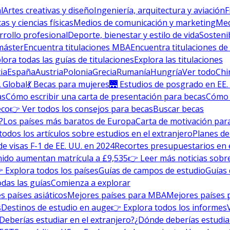
l
Artes creativas y diseño
Ingeniería, arquitectura y aviación
F
s y ciencias físicas
Medios de comunicación y marketing
Med
rrollo profesional
Deporte, bienestar y estilo de vida
Sosteni
máster
Encuentra titulaciones MBA
Encuentra titulaciones de
lora todas las guías de titulaciones
Explora las titulaciones
ia
España
Austria
Polonia
Grecia
Rumanía
Hungría
Ver todo
Chi
 Global
💃 Becas para mujeres
🌉 Estudios de posgrado en EE.
as
Cómo escribir una carta de presentación para becas
Cómo e
eco
👉 Ver todos los consejos para becas
Buscar becas
?
Los países más baratos de Europa
Carta de motivación para
todos los artículos sobre estudios en el extranjero
Planes de
de visas F-1 de EE. UU. en 2024
Recortes presupuestarios en 
nido aumentan matrícula a £9,535
👉 Leer más noticias sobre
 Explora todos los países
Guías de campos de estudio
Guías 
odas las guías
Comienza a explorar
s países asiáticos
Mejores países para MBA
Mejores países 
s
Destinos de estudio en auge
👉 Explora todos los informes
Deberías estudiar en el extranjero?
¿Dónde deberías estudia