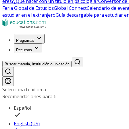
eres?
¿Qué hacer con un título en psicología?
Conversor de 
Feria Global de Estudios
Global Connect
Calendario de even
estudiar en el extranjero
Guía descargable para estudiar en
Programas
Recursos
Buscar materia, institución o ubicación
Selecciona tu idioma
Recomendaciones para ti
Español
English (US)