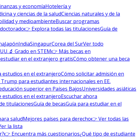
inanzas y economía
Hotelería y
icina y ciencias de la salud
Ciencias naturales y de la
bilidad y medioambiente
Buscar programas
 doctorado
👉 Explora todas las titulaciones
Guía de
na
Japón
India
Singapur
Corea del Sur
Ver todo
 UU.
🔬 Grado en STEM
👉 Más becas en
studiar en el extranjero gratis
Cómo obtener una beca
 estudios en el extranjero
Cómo solicitar admisión en
 Trump para estudiantes internacionales en EE.
educación superior en Países Bajos
Universidades asiáticas
 estudios en el extranjero
Escuchar ahora
de titulaciones
Guía de becas
Guía para estudiar en el
para salud
Mejores países para derecho
👉 Ver todas las
Ver la lista
r?
👉 Encuentra más cuestionarios
¿Qué tipo de estudiante