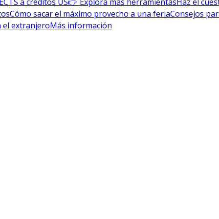
ECTS a créditos US
👉 Explora más herramientas
Haz el cues
tos
Cómo sacar el máximo provecho a una feria
Consejos par
 el extranjero
Más información