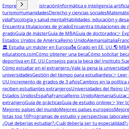
Empresa y administración
Informática e inteligencia artificia
turismo
Humanidades
Derecho y ciencias sociales
Matemática
vida
Psicología y salud mental
Habilidades, educación y desa
Encuentra titulaciones de grado
Encuentra titulaciones de 
grado
Guía de máster
Guía de MBA
Guía de doctorado
👉 Exp
Estados Unidos de América
Reino Unido
Alemania
Italia
Franc
🏛 Estudia un máster en Europa
🗽 Grado en EE. UU.
🌎 MBA
educations.com
Cómo obtener una beca
Cómo solicitar bec
deportiva en EE. UU.
Consejos para la beca del Instituto Su
Cómo estudiar en el extranjero
¿Vale la pena la universidad
universidades
Gestión del tiempo para estudiantes
👉 Leer 
UU.
Incremento de grados de 3 años
Cambios en la política 
reciben estudiantes extranjeros
Universidades del Reino U
Estados Unidos
España
Francia
Reino Unido
Alemania
Suiza

extranjero
Guía de prácticas
Guía de estudio online
👉 Ver t
Mejores países del mundo
Mejores países europeos
Mejore
listas top 10
Programas de estudio y perspectivas laborale
¿Qué deberías estudiar?
¿Cuál debería ser tu especialidad?
¿