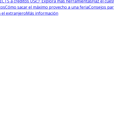
ECTS a créditos US
👉 Explora más herramientas
Haz el cues
tos
Cómo sacar el máximo provecho a una feria
Consejos par
 el extranjero
Más información