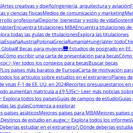
l
Artes creativas y diseño
Ingeniería, arquitectura y aviación
F
s y ciencias físicas
Medios de comunicación y marketing
Med
rrollo profesional
Deporte, bienestar y estilo de vida
Sosteni
máster
Encuentra titulaciones MBA
Encuentra titulaciones de
lora todas las guías de titulaciones
Explora las titulaciones
ia
España
Austria
Polonia
Grecia
Rumanía
Hungría
Ver todo
Chi
 Global
💃 Becas para mujeres
🌉 Estudios de posgrado en EE.
as
Cómo escribir una carta de presentación para becas
Cómo e
eco
👉 Ver todos los consejos para becas
Buscar becas
?
Los países más baratos de Europa
Carta de motivación para
todos los artículos sobre estudios en el extranjero
Planes de
de visas F-1 de EE. UU. en 2024
Recortes presupuestarios en 
nido aumentan matrícula a £9,535
👉 Leer más noticias sobre
 Explora todos los países
Guías de campos de estudio
Guías 
odas las guías
Comienza a explorar
s países asiáticos
Mejores países para MBA
Mejores países 
s
Destinos de estudio en auge
👉 Explora todos los informes
Deberías estudiar en el extranjero?
¿Dónde deberías estudia