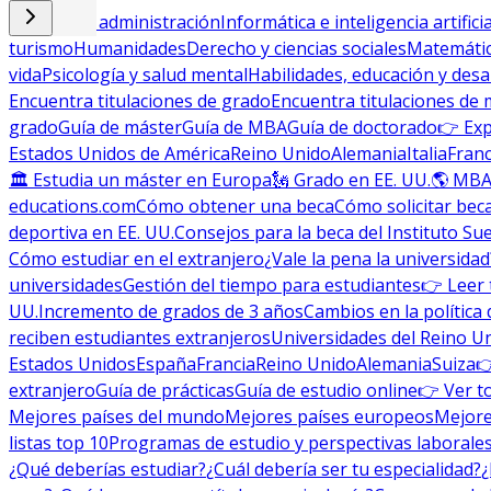
Empresa y administración
Informática e inteligencia artificia
turismo
Humanidades
Derecho y ciencias sociales
Matemática
vida
Psicología y salud mental
Habilidades, educación y desa
Encuentra titulaciones de grado
Encuentra titulaciones de 
grado
Guía de máster
Guía de MBA
Guía de doctorado
👉 Exp
Estados Unidos de América
Reino Unido
Alemania
Italia
Franc
🏛 Estudia un máster en Europa
🗽 Grado en EE. UU.
🌎 MBA
educations.com
Cómo obtener una beca
Cómo solicitar bec
deportiva en EE. UU.
Consejos para la beca del Instituto Su
Cómo estudiar en el extranjero
¿Vale la pena la universidad
universidades
Gestión del tiempo para estudiantes
👉 Leer 
UU.
Incremento de grados de 3 años
Cambios en la política 
reciben estudiantes extranjeros
Universidades del Reino U
Estados Unidos
España
Francia
Reino Unido
Alemania
Suiza

extranjero
Guía de prácticas
Guía de estudio online
👉 Ver t
Mejores países del mundo
Mejores países europeos
Mejore
listas top 10
Programas de estudio y perspectivas laborale
¿Qué deberías estudiar?
¿Cuál debería ser tu especialidad?
¿