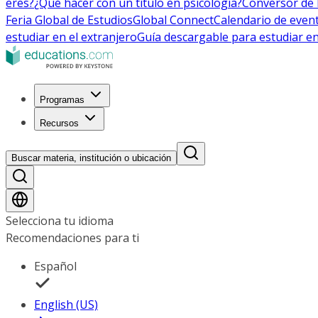
eres?
¿Qué hacer con un título en psicología?
Conversor de 
Feria Global de Estudios
Global Connect
Calendario de even
estudiar en el extranjero
Guía descargable para estudiar en
Programas
Recursos
Buscar materia, institución o ubicación
Selecciona tu idioma
Recomendaciones para ti
Español
English (US)