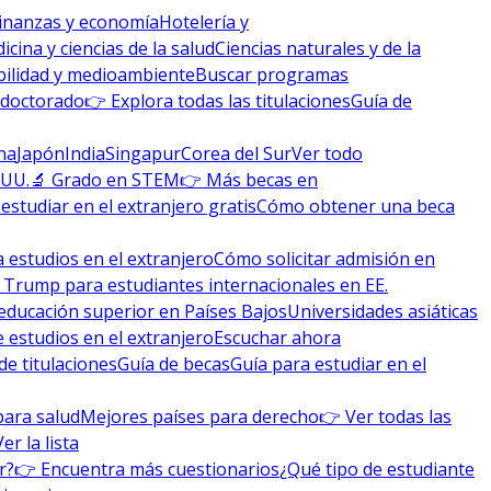
inanzas y economía
Hotelería y
icina y ciencias de la salud
Ciencias naturales y de la
bilidad y medioambiente
Buscar programas
 doctorado
👉 Explora todas las titulaciones
Guía de
na
Japón
India
Singapur
Corea del Sur
Ver todo
 UU.
🔬 Grado en STEM
👉 Más becas en
studiar en el extranjero gratis
Cómo obtener una beca
 estudios en el extranjero
Cómo solicitar admisión en
 Trump para estudiantes internacionales en EE.
educación superior en Países Bajos
Universidades asiáticas
 estudios en el extranjero
Escuchar ahora
de titulaciones
Guía de becas
Guía para estudiar en el
para salud
Mejores países para derecho
👉 Ver todas las
Ver la lista
r?
👉 Encuentra más cuestionarios
¿Qué tipo de estudiante