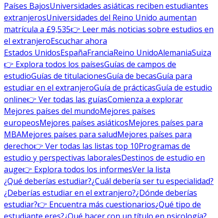
Países Bajos
Universidades asiáticas reciben estudiantes
extranjeros
Universidades del Reino Unido aumentan
matrícula a £9,535
👉 Leer más noticias sobre estudios en
el extranjero
Escuchar ahora
Estados Unidos
España
Francia
Reino Unido
Alemania
Suiza
👉 Explora todos los países
Guías de campos de
estudio
Guías de titulaciones
Guía de becas
Guía para
estudiar en el extranjero
Guía de prácticas
Guía de estudio
online
👉 Ver todas las guías
Comienza a explorar
Mejores países del mundo
Mejores países
europeos
Mejores países asiáticos
Mejores países para
MBA
Mejores países para salud
Mejores países para
derecho
👉 Ver todas las listas top 10
Programas de
estudio y perspectivas laborales
Destinos de estudio en
auge
👉 Explora todos los informes
Ver la lista
¿Qué deberías estudiar?
¿Cuál debería ser tu especialidad?
¿Deberías estudiar en el extranjero?
¿Dónde deberías
estudiar?
👉 Encuentra más cuestionarios
¿Qué tipo de
estudiante eres?
¿Qué hacer con un título en psicología?