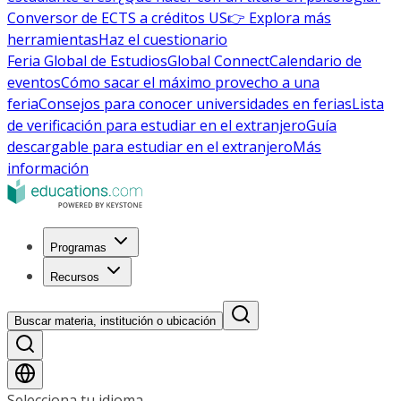
Conversor de ECTS a créditos US
👉 Explora más
herramientas
Haz el cuestionario
Feria Global de Estudios
Global Connect
Calendario de
eventos
Cómo sacar el máximo provecho a una
feria
Consejos para conocer universidades en ferias
Lista
de verificación para estudiar en el extranjero
Guía
descargable para estudiar en el extranjero
Más
información
Programas
Recursos
Buscar materia, institución o ubicación
Selecciona tu idioma