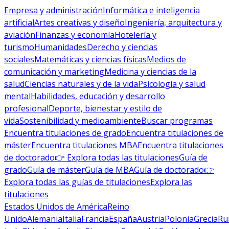
Empresa y administración
Informática e inteligencia
artificial
Artes creativas y diseño
Ingeniería, arquitectura y
aviación
Finanzas y economía
Hotelería y
turismo
Humanidades
Derecho y ciencias
sociales
Matemáticas y ciencias físicas
Medios de
comunicación y marketing
Medicina y ciencias de la
salud
Ciencias naturales y de la vida
Psicología y salud
mental
Habilidades, educación y desarrollo
profesional
Deporte, bienestar y estilo de
vida
Sostenibilidad y medioambiente
Buscar programas
Encuentra titulaciones de grado
Encuentra titulaciones de
máster
Encuentra titulaciones MBA
Encuentra titulaciones
de doctorado
👉 Explora todas las titulaciones
Guía de
grado
Guía de máster
Guía de MBA
Guía de doctorado
👉
Explora todas las guías de titulaciones
Explora las
titulaciones
Estados Unidos de América
Reino
Unido
Alemania
Italia
Francia
España
Austria
Polonia
Grecia
Ru