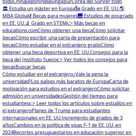
todo
China
Japón
India
Singapur
Corea del Sur
Ver todo
🏛 Estudia un máster en Europa
🗽 Grado en EE. UU.
🌎
MBA Global
💃 Becas para mujeres
🌉 Estudios de posgrado
en EE. UU.
🔬 Grado en STEM
👉 Más becas en
educations.com
Cómo obtener una beca
Cómo solicitar
becas
Cómo escribir una carta de presentación para
becas
Cómo estudiar en el extranjero gratis
Cómo
obtener una beca deportiva en EE. UU.
Consejos para la
beca del Instituto Sueco
👉 Ver todos los consejos para
becas
Buscar becas
Cómo estudiar en el extranjero
¿Vale la pena la
universidad?
Los países más baratos de Europa
Carta de
motivación para estudios en el extranjero
Cómo solicitar
admisión en universidades
Gestión del tiempo para
estudiantes
👉 Leer todos los artículos sobre estudios en
el extranjero
Planes de Trump para estudiantes
internacionales en EE. UU.
Incremento de grados de 3
años
Cambios en la política de visas F-1 de EE. UU. en
2024
Recortes presupuestarios en educación superior en