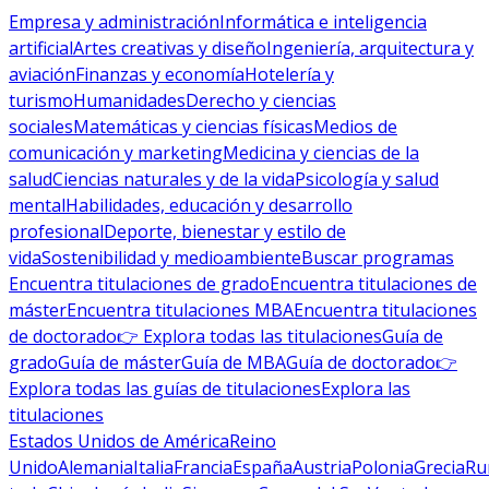
Empresa y administración
Informática e inteligencia
artificial
Artes creativas y diseño
Ingeniería, arquitectura y
aviación
Finanzas y economía
Hotelería y
turismo
Humanidades
Derecho y ciencias
sociales
Matemáticas y ciencias físicas
Medios de
comunicación y marketing
Medicina y ciencias de la
salud
Ciencias naturales y de la vida
Psicología y salud
mental
Habilidades, educación y desarrollo
profesional
Deporte, bienestar y estilo de
vida
Sostenibilidad y medioambiente
Buscar programas
Encuentra titulaciones de grado
Encuentra titulaciones de
máster
Encuentra titulaciones MBA
Encuentra titulaciones
de doctorado
👉 Explora todas las titulaciones
Guía de
grado
Guía de máster
Guía de MBA
Guía de doctorado
👉
Explora todas las guías de titulaciones
Explora las
titulaciones
Estados Unidos de América
Reino
Unido
Alemania
Italia
Francia
España
Austria
Polonia
Grecia
Ru