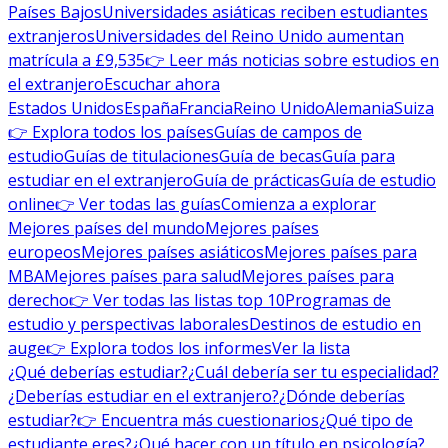
Países Bajos
Universidades asiáticas reciben estudiantes
extranjeros
Universidades del Reino Unido aumentan
matrícula a £9,535
👉 Leer más noticias sobre estudios en
el extranjero
Escuchar ahora
Estados Unidos
España
Francia
Reino Unido
Alemania
Suiza
👉 Explora todos los países
Guías de campos de
estudio
Guías de titulaciones
Guía de becas
Guía para
estudiar en el extranjero
Guía de prácticas
Guía de estudio
online
👉 Ver todas las guías
Comienza a explorar
Mejores países del mundo
Mejores países
europeos
Mejores países asiáticos
Mejores países para
MBA
Mejores países para salud
Mejores países para
derecho
👉 Ver todas las listas top 10
Programas de
estudio y perspectivas laborales
Destinos de estudio en
auge
👉 Explora todos los informes
Ver la lista
¿Qué deberías estudiar?
¿Cuál debería ser tu especialidad?
¿Deberías estudiar en el extranjero?
¿Dónde deberías
estudiar?
👉 Encuentra más cuestionarios
¿Qué tipo de
estudiante eres?
¿Qué hacer con un título en psicología?