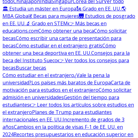
todo
China
Japón
India
Singapur
Corea del Sur
Ver todo
🏛 Estudia un máster en Europa
🗽 Grado en EE. UU.
🌎
MBA Global
💃 Becas para mujeres
🌉 Estudios de posgrado
en EE. UU.
🔬 Grado en STEM
👉 Más becas en
educations.com
Cómo obtener una beca
Cómo solicitar
becas
Cómo escribir una carta de presentación para
becas
Cómo estudiar en el extranjero gratis
Cómo
obtener una beca deportiva en EE. UU.
Consejos para la
beca del Instituto Sueco
👉 Ver todos los consejos para
becas
Buscar becas
Cómo estudiar en el extranjero
¿Vale la pena la
universidad?
Los países más baratos de Europa
Carta de
motivación para estudios en el extranjero
Cómo solicitar
admisión en universidades
Gestión del tiempo para
estudiantes
👉 Leer todos los artículos sobre estudios en
el extranjero
Planes de Trump para estudiantes
internacionales en EE. UU.
Incremento de grados de 3
años
Cambios en la política de visas F-1 de EE. UU. en
2024
Recortes presupuestarios en educación superior en