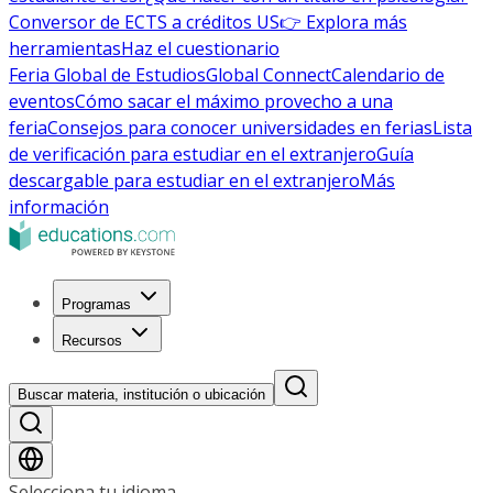
Conversor de ECTS a créditos US
👉 Explora más
herramientas
Haz el cuestionario
Feria Global de Estudios
Global Connect
Calendario de
eventos
Cómo sacar el máximo provecho a una
feria
Consejos para conocer universidades en ferias
Lista
de verificación para estudiar en el extranjero
Guía
descargable para estudiar en el extranjero
Más
información
Programas
Recursos
Buscar materia, institución o ubicación
Selecciona tu idioma