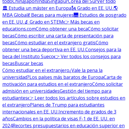
todo
China
Japón
India
Singapur
Corea del Sur
Ver todo
🏛 Estudia un máster en Europa
🗽 Grado en EE. UU.
🌎
MBA Global
💃 Becas para mujeres
🌉 Estudios de posgrado
en EE. UU.
🔬 Grado en STEM
👉 Más becas en
educations.com
Cómo obtener una beca
Cómo solicitar
becas
Cómo escribir una carta de presentación para
becas
Cómo estudiar en el extranjero gratis
Cómo
obtener una beca deportiva en EE. UU.
Consejos para la
beca del Instituto Sueco
👉 Ver todos los consejos para
becas
Buscar becas
Cómo estudiar en el extranjero
¿Vale la pena la
universidad?
Los países más baratos de Europa
Carta de
motivación para estudios en el extranjero
Cómo solicitar
admisión en universidades
Gestión del tiempo para
estudiantes
👉 Leer todos los artículos sobre estudios en
el extranjero
Planes de Trump para estudiantes
internacionales en EE. UU.
Incremento de grados de 3
años
Cambios en la política de visas F-1 de EE. UU. en
2024
Recortes presupuestarios en educación superior en