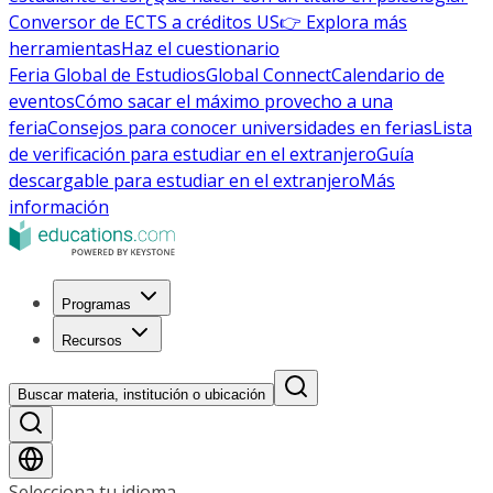
Conversor de ECTS a créditos US
👉 Explora más
herramientas
Haz el cuestionario
Feria Global de Estudios
Global Connect
Calendario de
eventos
Cómo sacar el máximo provecho a una
feria
Consejos para conocer universidades en ferias
Lista
de verificación para estudiar en el extranjero
Guía
descargable para estudiar en el extranjero
Más
información
Programas
Recursos
Buscar materia, institución o ubicación
Selecciona tu idioma