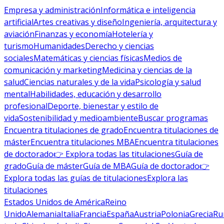
Empresa y administración
Informática e inteligencia
artificial
Artes creativas y diseño
Ingeniería, arquitectura y
aviación
Finanzas y economía
Hotelería y
turismo
Humanidades
Derecho y ciencias
sociales
Matemáticas y ciencias físicas
Medios de
comunicación y marketing
Medicina y ciencias de la
salud
Ciencias naturales y de la vida
Psicología y salud
mental
Habilidades, educación y desarrollo
profesional
Deporte, bienestar y estilo de
vida
Sostenibilidad y medioambiente
Buscar programas
Encuentra titulaciones de grado
Encuentra titulaciones de
máster
Encuentra titulaciones MBA
Encuentra titulaciones
de doctorado
👉 Explora todas las titulaciones
Guía de
grado
Guía de máster
Guía de MBA
Guía de doctorado
👉
Explora todas las guías de titulaciones
Explora las
titulaciones
Estados Unidos de América
Reino
Unido
Alemania
Italia
Francia
España
Austria
Polonia
Grecia
Ru