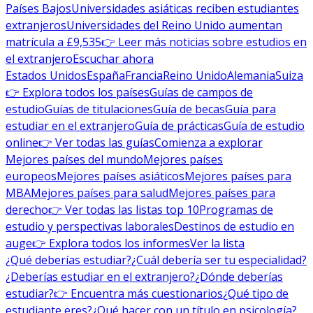
Países Bajos
Universidades asiáticas reciben estudiantes
extranjeros
Universidades del Reino Unido aumentan
matrícula a £9,535
👉 Leer más noticias sobre estudios en
el extranjero
Escuchar ahora
Estados Unidos
España
Francia
Reino Unido
Alemania
Suiza
👉 Explora todos los países
Guías de campos de
estudio
Guías de titulaciones
Guía de becas
Guía para
estudiar en el extranjero
Guía de prácticas
Guía de estudio
online
👉 Ver todas las guías
Comienza a explorar
Mejores países del mundo
Mejores países
europeos
Mejores países asiáticos
Mejores países para
MBA
Mejores países para salud
Mejores países para
derecho
👉 Ver todas las listas top 10
Programas de
estudio y perspectivas laborales
Destinos de estudio en
auge
👉 Explora todos los informes
Ver la lista
¿Qué deberías estudiar?
¿Cuál debería ser tu especialidad?
¿Deberías estudiar en el extranjero?
¿Dónde deberías
estudiar?
👉 Encuentra más cuestionarios
¿Qué tipo de
estudiante eres?
¿Qué hacer con un título en psicología?