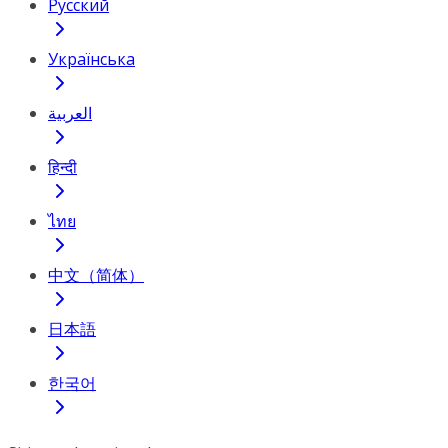
Русский
Українська
العربية
हिन्दी
ไทย
中文（简体）
日本語
한국어