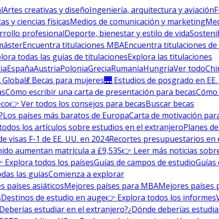
l
Artes creativas y diseño
Ingeniería, arquitectura y aviación
F
s y ciencias físicas
Medios de comunicación y marketing
Med
rrollo profesional
Deporte, bienestar y estilo de vida
Sosteni
máster
Encuentra titulaciones MBA
Encuentra titulaciones de
lora todas las guías de titulaciones
Explora las titulaciones
ia
España
Austria
Polonia
Grecia
Rumanía
Hungría
Ver todo
Chi
 Global
💃 Becas para mujeres
🌉 Estudios de posgrado en EE.
as
Cómo escribir una carta de presentación para becas
Cómo e
eco
👉 Ver todos los consejos para becas
Buscar becas
?
Los países más baratos de Europa
Carta de motivación para
todos los artículos sobre estudios en el extranjero
Planes de
de visas F-1 de EE. UU. en 2024
Recortes presupuestarios en 
nido aumentan matrícula a £9,535
👉 Leer más noticias sobre
 Explora todos los países
Guías de campos de estudio
Guías 
odas las guías
Comienza a explorar
s países asiáticos
Mejores países para MBA
Mejores países 
s
Destinos de estudio en auge
👉 Explora todos los informes
Deberías estudiar en el extranjero?
¿Dónde deberías estudia