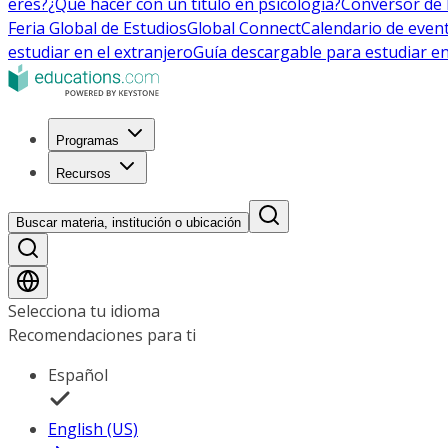
eres?
¿Qué hacer con un título en psicología?
Conversor de 
Feria Global de Estudios
Global Connect
Calendario de even
estudiar en el extranjero
Guía descargable para estudiar en
Programas
Recursos
Buscar materia, institución o ubicación
Selecciona tu idioma
Recomendaciones para ti
Español
English (US)