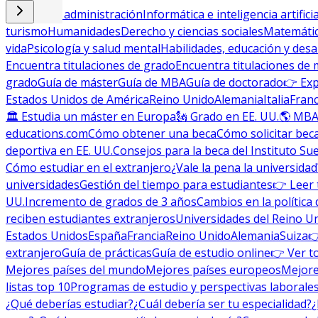
Empresa y administración
Informática e inteligencia artificia
turismo
Humanidades
Derecho y ciencias sociales
Matemática
vida
Psicología y salud mental
Habilidades, educación y desa
Encuentra titulaciones de grado
Encuentra titulaciones de 
grado
Guía de máster
Guía de MBA
Guía de doctorado
👉 Exp
Estados Unidos de América
Reino Unido
Alemania
Italia
Franc
🏛 Estudia un máster en Europa
🗽 Grado en EE. UU.
🌎 MBA
educations.com
Cómo obtener una beca
Cómo solicitar bec
deportiva en EE. UU.
Consejos para la beca del Instituto Su
Cómo estudiar en el extranjero
¿Vale la pena la universidad
universidades
Gestión del tiempo para estudiantes
👉 Leer 
UU.
Incremento de grados de 3 años
Cambios en la política 
reciben estudiantes extranjeros
Universidades del Reino U
Estados Unidos
España
Francia
Reino Unido
Alemania
Suiza

extranjero
Guía de prácticas
Guía de estudio online
👉 Ver t
Mejores países del mundo
Mejores países europeos
Mejore
listas top 10
Programas de estudio y perspectivas laborale
¿Qué deberías estudiar?
¿Cuál debería ser tu especialidad?
¿