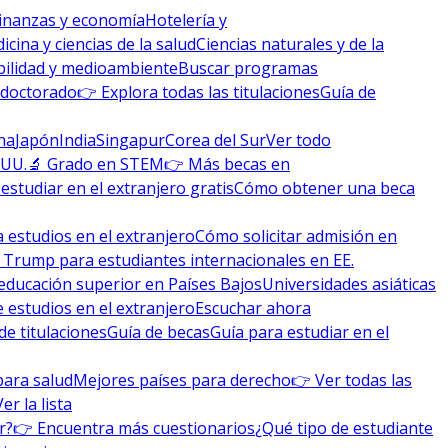
inanzas y economía
Hotelería y
icina y ciencias de la salud
Ciencias naturales y de la
bilidad y medioambiente
Buscar programas
 doctorado
👉 Explora todas las titulaciones
Guía de
na
Japón
India
Singapur
Corea del Sur
Ver todo
 UU.
🔬 Grado en STEM
👉 Más becas en
studiar en el extranjero gratis
Cómo obtener una beca
 estudios en el extranjero
Cómo solicitar admisión en
 Trump para estudiantes internacionales en EE.
educación superior en Países Bajos
Universidades asiáticas
 estudios en el extranjero
Escuchar ahora
de titulaciones
Guía de becas
Guía para estudiar en el
para salud
Mejores países para derecho
👉 Ver todas las
Ver la lista
r?
👉 Encuentra más cuestionarios
¿Qué tipo de estudiante