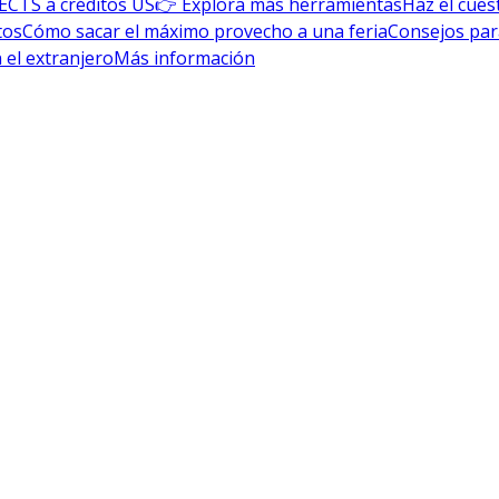
ECTS a créditos US
👉 Explora más herramientas
Haz el cues
tos
Cómo sacar el máximo provecho a una feria
Consejos par
 el extranjero
Más información