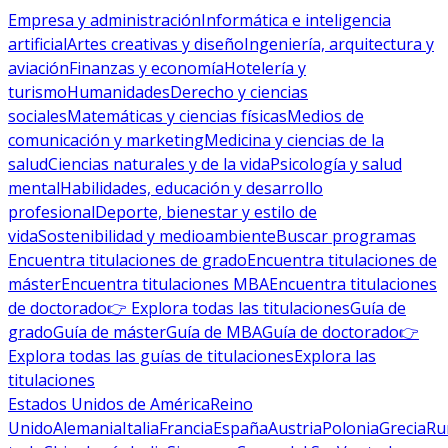
Empresa y administración
Informática e inteligencia
artificial
Artes creativas y diseño
Ingeniería, arquitectura y
aviación
Finanzas y economía
Hotelería y
turismo
Humanidades
Derecho y ciencias
sociales
Matemáticas y ciencias físicas
Medios de
comunicación y marketing
Medicina y ciencias de la
salud
Ciencias naturales y de la vida
Psicología y salud
mental
Habilidades, educación y desarrollo
profesional
Deporte, bienestar y estilo de
vida
Sostenibilidad y medioambiente
Buscar programas
Encuentra titulaciones de grado
Encuentra titulaciones de
máster
Encuentra titulaciones MBA
Encuentra titulaciones
de doctorado
👉 Explora todas las titulaciones
Guía de
grado
Guía de máster
Guía de MBA
Guía de doctorado
👉
Explora todas las guías de titulaciones
Explora las
titulaciones
Estados Unidos de América
Reino
Unido
Alemania
Italia
Francia
España
Austria
Polonia
Grecia
Ru