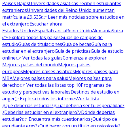
Países Bajos
Universidades asiáticas reciben estudiantes
extranjeros
Universidades del Reino Unido aumentan
matrícula a £9,535
👉 Leer más noticias sobre estudios en
el extranjero
Escuchar ahora
Estados Unidos
España
Francia
Reino Unido
Alemania
Suiza
👉 Explora todos los países
Guías de campos de
estudio
Guías de titulaciones
Guía de becas
Guía para
estudiar en el extranjero
Guía de prácticas
Guía de estudio
online
👉 Ver todas las guías
Comienza a explorar
Mejores países del mundo
Mejores países
europeos
Mejores países asiáticos
Mejores países para
MBA
Mejores países para salud
Mejores países para
derecho
👉 Ver todas las listas top 10
Programas de
estudio y perspectivas laborales
Destinos de estudio en
auge
👉 Explora todos los informes
Ver la lista
¿Qué deberías estudiar?
¿Cuál debería ser tu especialidad?
¿Deberías estudiar en el extranjero?
¿Dónde deberías
estudiar?
👉 Encuentra más cuestionarios
¿Qué tipo de
estudiante eres?
¿Qué hacer con un título en psicología?