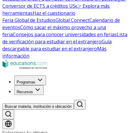
Conversor de ECTS a créditos US
👉 Explora más
herramientas
Haz el cuestionario
Feria Global de Estudios
Global Connect
Calendario de
eventos
Cómo sacar el máximo provecho a una
feria
Consejos para conocer universidades en ferias
Lista
de verificación para estudiar en el extranjero
Guía
descargable para estudiar en el extranjero
Más
información
Programas
Recursos
Buscar materia, institución o ubicación
Selecciona tu idioma