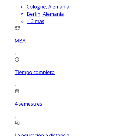
Cologne, Alemania
Berlin, Alemania
+
3
más
MBA
Tiempo completo
4
semestres
La educación a distancia