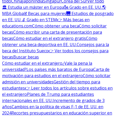
todo
China
Japón
India
Singapur
Corea del Sur
Ver todo
🏛 Estudia un máster en Europa
🗽 Grado en EE. UU.
🌎
MBA Global
💃 Becas para mujeres
🌉 Estudios de posgrado
en EE. UU.
🔬 Grado en STEM
👉 Más becas en
educations.com
Cómo obtener una beca
Cómo solicitar
becas
Cómo escribir una carta de presentación para
becas
Cómo estudiar en el extranjero gratis
Cómo
obtener una beca deportiva en EE. UU.
Consejos para la
beca del Instituto Sueco
👉 Ver todos los consejos para
becas
Buscar becas
Cómo estudiar en el extranjero
¿Vale la pena la
universidad?
Los países más baratos de Europa
Carta de
motivación para estudios en el extranjero
Cómo solicitar
admisión en universidades
Gestión del tiempo para
estudiantes
👉 Leer todos los artículos sobre estudios en
el extranjero
Planes de Trump para estudiantes
internacionales en EE. UU.
Incremento de grados de 3
años
Cambios en la política de visas F-1 de EE. UU. en
2024
Recortes presupuestarios en educación superior en