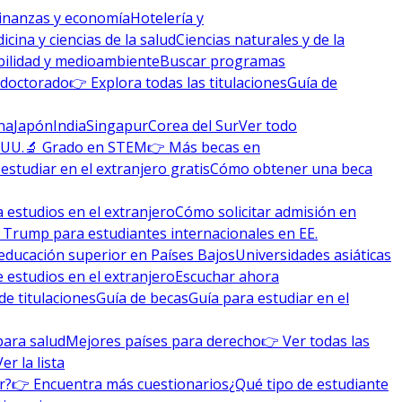
inanzas y economía
Hotelería y
icina y ciencias de la salud
Ciencias naturales y de la
bilidad y medioambiente
Buscar programas
 doctorado
👉 Explora todas las titulaciones
Guía de
na
Japón
India
Singapur
Corea del Sur
Ver todo
 UU.
🔬 Grado en STEM
👉 Más becas en
studiar en el extranjero gratis
Cómo obtener una beca
 estudios en el extranjero
Cómo solicitar admisión en
 Trump para estudiantes internacionales en EE.
educación superior en Países Bajos
Universidades asiáticas
 estudios en el extranjero
Escuchar ahora
de titulaciones
Guía de becas
Guía para estudiar en el
para salud
Mejores países para derecho
👉 Ver todas las
Ver la lista
r?
👉 Encuentra más cuestionarios
¿Qué tipo de estudiante