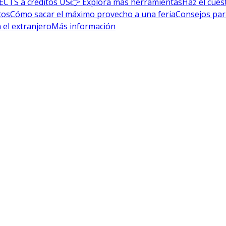
ECTS a créditos US
👉 Explora más herramientas
Haz el cues
tos
Cómo sacar el máximo provecho a una feria
Consejos par
 el extranjero
Más información