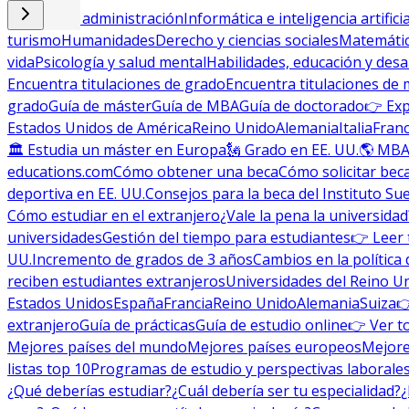
Empresa y administración
Informática e inteligencia artificia
turismo
Humanidades
Derecho y ciencias sociales
Matemática
vida
Psicología y salud mental
Habilidades, educación y desa
Encuentra titulaciones de grado
Encuentra titulaciones de 
grado
Guía de máster
Guía de MBA
Guía de doctorado
👉 Exp
Estados Unidos de América
Reino Unido
Alemania
Italia
Franc
🏛 Estudia un máster en Europa
🗽 Grado en EE. UU.
🌎 MBA
educations.com
Cómo obtener una beca
Cómo solicitar bec
deportiva en EE. UU.
Consejos para la beca del Instituto Su
Cómo estudiar en el extranjero
¿Vale la pena la universidad
universidades
Gestión del tiempo para estudiantes
👉 Leer 
UU.
Incremento de grados de 3 años
Cambios en la política 
reciben estudiantes extranjeros
Universidades del Reino U
Estados Unidos
España
Francia
Reino Unido
Alemania
Suiza

extranjero
Guía de prácticas
Guía de estudio online
👉 Ver t
Mejores países del mundo
Mejores países europeos
Mejore
listas top 10
Programas de estudio y perspectivas laborale
¿Qué deberías estudiar?
¿Cuál debería ser tu especialidad?
¿