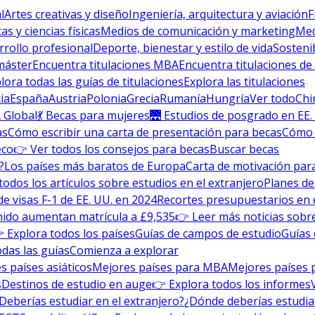
l
Artes creativas y diseño
Ingeniería, arquitectura y aviación
F
s y ciencias físicas
Medios de comunicación y marketing
Med
rrollo profesional
Deporte, bienestar y estilo de vida
Sosteni
máster
Encuentra titulaciones MBA
Encuentra titulaciones de
lora todas las guías de titulaciones
Explora las titulaciones
ia
España
Austria
Polonia
Grecia
Rumanía
Hungría
Ver todo
Chi
 Global
💃 Becas para mujeres
🌉 Estudios de posgrado en EE.
as
Cómo escribir una carta de presentación para becas
Cómo e
eco
👉 Ver todos los consejos para becas
Buscar becas
?
Los países más baratos de Europa
Carta de motivación para
todos los artículos sobre estudios en el extranjero
Planes de
de visas F-1 de EE. UU. en 2024
Recortes presupuestarios en 
nido aumentan matrícula a £9,535
👉 Leer más noticias sobre
 Explora todos los países
Guías de campos de estudio
Guías 
odas las guías
Comienza a explorar
s países asiáticos
Mejores países para MBA
Mejores países 
s
Destinos de estudio en auge
👉 Explora todos los informes
Deberías estudiar en el extranjero?
¿Dónde deberías estudia