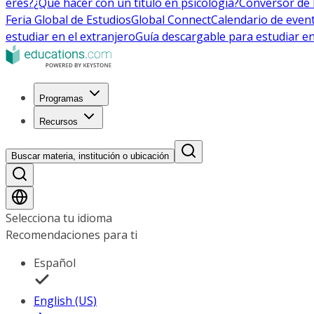
eres?
¿Qué hacer con un título en psicología?
Conversor de 
Feria Global de Estudios
Global Connect
Calendario de even
estudiar en el extranjero
Guía descargable para estudiar en
Programas
Recursos
Buscar materia, institución o ubicación
Selecciona tu idioma
Recomendaciones para ti
Español
English (US)