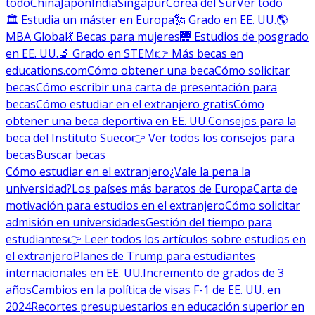
todo
China
Japón
India
Singapur
Corea del Sur
Ver todo
🏛 Estudia un máster en Europa
🗽 Grado en EE. UU.
🌎
MBA Global
💃 Becas para mujeres
🌉 Estudios de posgrado
en EE. UU.
🔬 Grado en STEM
👉 Más becas en
educations.com
Cómo obtener una beca
Cómo solicitar
becas
Cómo escribir una carta de presentación para
becas
Cómo estudiar en el extranjero gratis
Cómo
obtener una beca deportiva en EE. UU.
Consejos para la
beca del Instituto Sueco
👉 Ver todos los consejos para
becas
Buscar becas
Cómo estudiar en el extranjero
¿Vale la pena la
universidad?
Los países más baratos de Europa
Carta de
motivación para estudios en el extranjero
Cómo solicitar
admisión en universidades
Gestión del tiempo para
estudiantes
👉 Leer todos los artículos sobre estudios en
el extranjero
Planes de Trump para estudiantes
internacionales en EE. UU.
Incremento de grados de 3
años
Cambios en la política de visas F-1 de EE. UU. en
2024
Recortes presupuestarios en educación superior en