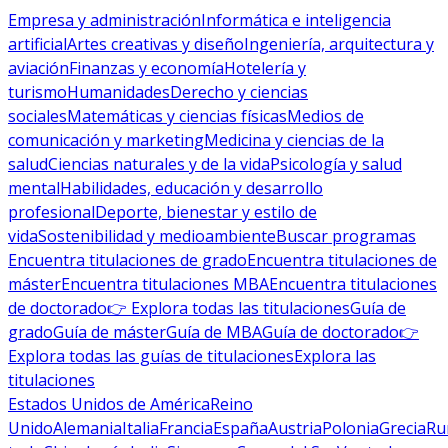
Empresa y administración
Informática e inteligencia
artificial
Artes creativas y diseño
Ingeniería, arquitectura y
aviación
Finanzas y economía
Hotelería y
turismo
Humanidades
Derecho y ciencias
sociales
Matemáticas y ciencias físicas
Medios de
comunicación y marketing
Medicina y ciencias de la
salud
Ciencias naturales y de la vida
Psicología y salud
mental
Habilidades, educación y desarrollo
profesional
Deporte, bienestar y estilo de
vida
Sostenibilidad y medioambiente
Buscar programas
Encuentra titulaciones de grado
Encuentra titulaciones de
máster
Encuentra titulaciones MBA
Encuentra titulaciones
de doctorado
👉 Explora todas las titulaciones
Guía de
grado
Guía de máster
Guía de MBA
Guía de doctorado
👉
Explora todas las guías de titulaciones
Explora las
titulaciones
Estados Unidos de América
Reino
Unido
Alemania
Italia
Francia
España
Austria
Polonia
Grecia
Ru