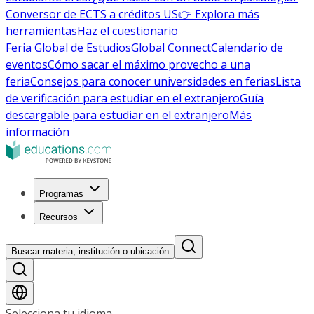
Conversor de ECTS a créditos US
👉 Explora más
herramientas
Haz el cuestionario
Feria Global de Estudios
Global Connect
Calendario de
eventos
Cómo sacar el máximo provecho a una
feria
Consejos para conocer universidades en ferias
Lista
de verificación para estudiar en el extranjero
Guía
descargable para estudiar en el extranjero
Más
información
Programas
Recursos
Buscar materia, institución o ubicación
Selecciona tu idioma