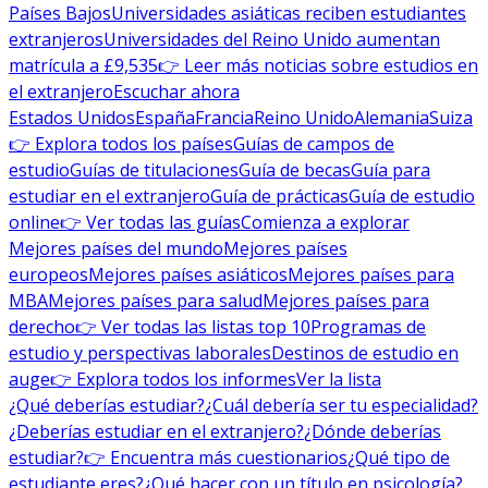
Países Bajos
Universidades asiáticas reciben estudiantes
extranjeros
Universidades del Reino Unido aumentan
matrícula a £9,535
👉 Leer más noticias sobre estudios en
el extranjero
Escuchar ahora
Estados Unidos
España
Francia
Reino Unido
Alemania
Suiza
👉 Explora todos los países
Guías de campos de
estudio
Guías de titulaciones
Guía de becas
Guía para
estudiar en el extranjero
Guía de prácticas
Guía de estudio
online
👉 Ver todas las guías
Comienza a explorar
Mejores países del mundo
Mejores países
europeos
Mejores países asiáticos
Mejores países para
MBA
Mejores países para salud
Mejores países para
derecho
👉 Ver todas las listas top 10
Programas de
estudio y perspectivas laborales
Destinos de estudio en
auge
👉 Explora todos los informes
Ver la lista
¿Qué deberías estudiar?
¿Cuál debería ser tu especialidad?
¿Deberías estudiar en el extranjero?
¿Dónde deberías
estudiar?
👉 Encuentra más cuestionarios
¿Qué tipo de
estudiante eres?
¿Qué hacer con un título en psicología?