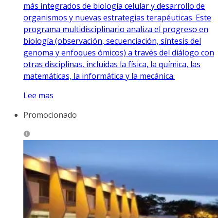
más integrados de biología celular y desarrollo de
organismos y nuevas estrategias terapéuticas. Este
programa multidisciplinario analiza el progreso en
biología (observación, secuenciación, síntesis del
genoma y enfoques ómicos) a través del diálogo con
otras disciplinas, incluidas la física, la química, las
matemáticas, la informática y la mecánica.
Lee mas
Promocionado