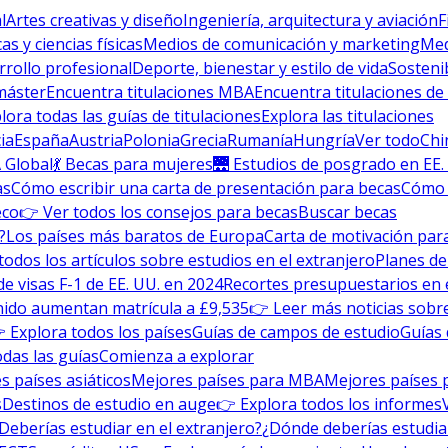
l
Artes creativas y diseño
Ingeniería, arquitectura y aviación
F
s y ciencias físicas
Medios de comunicación y marketing
Med
rrollo profesional
Deporte, bienestar y estilo de vida
Sosteni
máster
Encuentra titulaciones MBA
Encuentra titulaciones de
lora todas las guías de titulaciones
Explora las titulaciones
ia
España
Austria
Polonia
Grecia
Rumanía
Hungría
Ver todo
Chi
 Global
💃 Becas para mujeres
🌉 Estudios de posgrado en EE.
as
Cómo escribir una carta de presentación para becas
Cómo e
eco
👉 Ver todos los consejos para becas
Buscar becas
?
Los países más baratos de Europa
Carta de motivación para
todos los artículos sobre estudios en el extranjero
Planes de
de visas F-1 de EE. UU. en 2024
Recortes presupuestarios en 
nido aumentan matrícula a £9,535
👉 Leer más noticias sobre
 Explora todos los países
Guías de campos de estudio
Guías 
odas las guías
Comienza a explorar
s países asiáticos
Mejores países para MBA
Mejores países 
s
Destinos de estudio en auge
👉 Explora todos los informes
Deberías estudiar en el extranjero?
¿Dónde deberías estudia