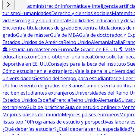
Empresa y administración
Informática e inteligencia artificia
turismo
Humanidades
Derecho y ciencias sociales
Matemática
vida
Psicología y salud mental
Habilidades, educación y desa
Encuentra titulaciones de grado
Encuentra titulaciones de 
grado
Guía de máster
Guía de MBA
Guía de doctorado
👉 Exp
Estados Unidos de América
Reino Unido
Alemania
Italia
Franc
🏛 Estudia un máster en Europa
🗽 Grado en EE. UU.
🌎 MBA
educations.com
Cómo obtener una beca
Cómo solicitar bec
deportiva en EE. UU.
Consejos para la beca del Instituto Su
Cómo estudiar en el extranjero
¿Vale la pena la universidad
universidades
Gestión del tiempo para estudiantes
👉 Leer 
UU.
Incremento de grados de 3 años
Cambios en la política 
reciben estudiantes extranjeros
Universidades del Reino U
Estados Unidos
España
Francia
Reino Unido
Alemania
Suiza

extranjero
Guía de prácticas
Guía de estudio online
👉 Ver t
Mejores países del mundo
Mejores países europeos
Mejore
listas top 10
Programas de estudio y perspectivas laborale
¿Qué deberías estudiar?
¿Cuál debería ser tu especialidad?
¿