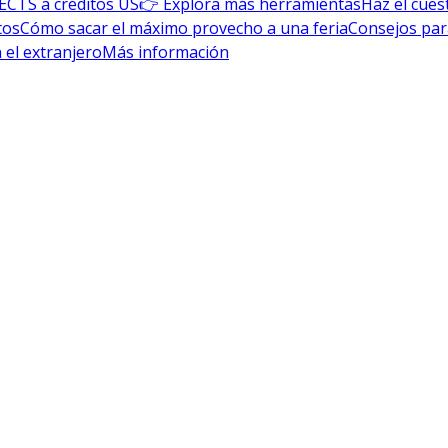
ECTS a créditos US
👉 Explora más herramientas
Haz el cues
tos
Cómo sacar el máximo provecho a una feria
Consejos par
 el extranjero
Más información