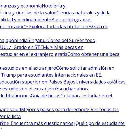
inanzas y economía
Hotelería y
icina y ciencias de la salud
Ciencias naturales y de la
bilidad y medioambiente
Buscar programas
 doctorado
👉 Explora todas las titulaciones
Guía de
na
Japón
India
Singapur
Corea del Sur
Ver todo
 UU.
🔬 Grado en STEM
👉 Más becas en
studiar en el extranjero gratis
Cómo obtener una beca
 estudios en el extranjero
Cómo solicitar admisión en
 Trump para estudiantes internacionales en EE.
educación superior en Países Bajos
Universidades asiáticas
 estudios en el extranjero
Escuchar ahora
de titulaciones
Guía de becas
Guía para estudiar en el
para salud
Mejores países para derecho
👉 Ver todas las
Ver la lista
r?
👉 Encuentra más cuestionarios
¿Qué tipo de estudiante