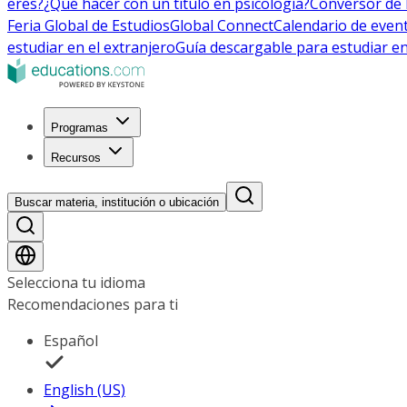
eres?
¿Qué hacer con un título en psicología?
Conversor de 
Feria Global de Estudios
Global Connect
Calendario de even
estudiar en el extranjero
Guía descargable para estudiar en
Programas
Recursos
Buscar materia, institución o ubicación
Selecciona tu idioma
Recomendaciones para ti
Español
English (US)