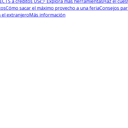
ECTS a créditos US
👉 Explora más herramientas
Haz el cues
tos
Cómo sacar el máximo provecho a una feria
Consejos par
 el extranjero
Más información