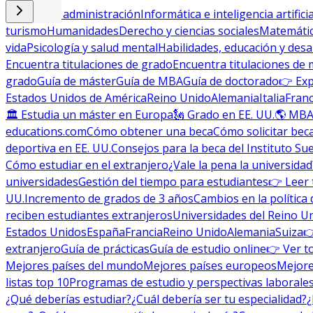
Empresa y administración
Informática e inteligencia artificia
turismo
Humanidades
Derecho y ciencias sociales
Matemática
vida
Psicología y salud mental
Habilidades, educación y desa
Encuentra titulaciones de grado
Encuentra titulaciones de 
grado
Guía de máster
Guía de MBA
Guía de doctorado
👉 Exp
Estados Unidos de América
Reino Unido
Alemania
Italia
Franc
🏛 Estudia un máster en Europa
🗽 Grado en EE. UU.
🌎 MBA
educations.com
Cómo obtener una beca
Cómo solicitar bec
deportiva en EE. UU.
Consejos para la beca del Instituto Su
Cómo estudiar en el extranjero
¿Vale la pena la universidad
universidades
Gestión del tiempo para estudiantes
👉 Leer 
UU.
Incremento de grados de 3 años
Cambios en la política 
reciben estudiantes extranjeros
Universidades del Reino U
Estados Unidos
España
Francia
Reino Unido
Alemania
Suiza

extranjero
Guía de prácticas
Guía de estudio online
👉 Ver t
Mejores países del mundo
Mejores países europeos
Mejore
listas top 10
Programas de estudio y perspectivas laborale
¿Qué deberías estudiar?
¿Cuál debería ser tu especialidad?
¿