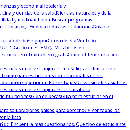
inanzas y economía
Hotelería y
icina y ciencias de la salud
Ciencias naturales y de la
bilidad y medioambiente
Buscar programas
 doctorado
👉 Explora todas las titulaciones
Guía de
na
Japón
India
Singapur
Corea del Sur
Ver todo
 UU.
🔬 Grado en STEM
👉 Más becas en
studiar en el extranjero gratis
Cómo obtener una beca
 estudios en el extranjero
Cómo solicitar admisión en
 Trump para estudiantes internacionales en EE.
educación superior en Países Bajos
Universidades asiáticas
 estudios en el extranjero
Escuchar ahora
de titulaciones
Guía de becas
Guía para estudiar en el
para salud
Mejores países para derecho
👉 Ver todas las
Ver la lista
r?
👉 Encuentra más cuestionarios
¿Qué tipo de estudiante