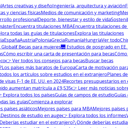
l
Artes creativas y diseño
Ingeniería, arquitectura y aviación
F
s y ciencias físicas
Medios de comunicación y marketing
Med
rrollo profesional
Deporte, bienestar y estilo de vida
Sosteni
máster
Encuentra titulaciones MBA
Encuentra titulaciones de
lora todas las guías de titulaciones
Explora las titulaciones
ia
España
Austria
Polonia
Grecia
Rumanía
Hungría
Ver todo
Chi
 Global
💃 Becas para mujeres
🌉 Estudios de posgrado en EE.
as
Cómo escribir una carta de presentación para becas
Cómo e
eco
👉 Ver todos los consejos para becas
Buscar becas
?
Los países más baratos de Europa
Carta de motivación para
todos los artículos sobre estudios en el extranjero
Planes de
de visas F-1 de EE. UU. en 2024
Recortes presupuestarios en 
nido aumentan matrícula a £9,535
👉 Leer más noticias sobre
 Explora todos los países
Guías de campos de estudio
Guías 
odas las guías
Comienza a explorar
s países asiáticos
Mejores países para MBA
Mejores países 
s
Destinos de estudio en auge
👉 Explora todos los informes
Deberías estudiar en el extranjero?
¿Dónde deberías estudia