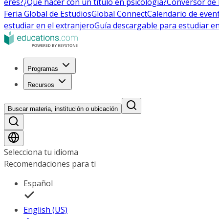
eres?
¿Qué hacer con un título en psicología?
Conversor de 
Feria Global de Estudios
Global Connect
Calendario de even
estudiar en el extranjero
Guía descargable para estudiar en
Programas
Recursos
Buscar materia, institución o ubicación
Selecciona tu idioma
Recomendaciones para ti
Español
English (US)