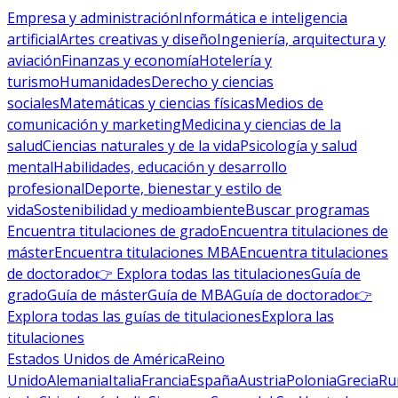
Empresa y administración
Informática e inteligencia
artificial
Artes creativas y diseño
Ingeniería, arquitectura y
aviación
Finanzas y economía
Hotelería y
turismo
Humanidades
Derecho y ciencias
sociales
Matemáticas y ciencias físicas
Medios de
comunicación y marketing
Medicina y ciencias de la
salud
Ciencias naturales y de la vida
Psicología y salud
mental
Habilidades, educación y desarrollo
profesional
Deporte, bienestar y estilo de
vida
Sostenibilidad y medioambiente
Buscar programas
Encuentra titulaciones de grado
Encuentra titulaciones de
máster
Encuentra titulaciones MBA
Encuentra titulaciones
de doctorado
👉 Explora todas las titulaciones
Guía de
grado
Guía de máster
Guía de MBA
Guía de doctorado
👉
Explora todas las guías de titulaciones
Explora las
titulaciones
Estados Unidos de América
Reino
Unido
Alemania
Italia
Francia
España
Austria
Polonia
Grecia
Ru