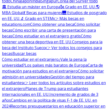
todo
China
Japón
India
Singapur
Corea del Sur
Ver todo
🏛 Estudia un máster en Europa
🗽 Grado en EE. UU.
🌎
MBA Global
💃 Becas para mujeres
🌉 Estudios de posgrado
en EE. UU.
🔬 Grado en STEM
👉 Más becas en
educations.com
Cómo obtener una beca
Cómo solicitar
becas
Cómo escribir una carta de presentación para
becas
Cómo estudiar en el extranjero gratis
Cómo
obtener una beca deportiva en EE. UU.
Consejos para la
beca del Instituto Sueco
👉 Ver todos los consejos para
becas
Buscar becas
Cómo estudiar en el extranjero
¿Vale la pena la
universidad?
Los países más baratos de Europa
Carta de
motivación para estudios en el extranjero
Cómo solicitar
admisión en universidades
Gestión del tiempo para
estudiantes
👉 Leer todos los artículos sobre estudios en
el extranjero
Planes de Trump para estudiantes
internacionales en EE. UU.
Incremento de grados de 3
años
Cambios en la política de visas F-1 de EE. UU. en
2024
Recortes presupuestarios en educación superior en