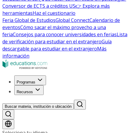
Conversor de ECTS a créditos US
👉 Explora más
herramientas
Haz el cuestionario
Feria Global de Estudios
Global Connect
Calendario de
eventos
Cómo sacar el máximo provecho a una
feria
Consejos para conocer universidades en ferias
Lista
de verificación para estudiar en el extranjero
Guía
descargable para estudiar en el extranjero
Más
información
Programas
Recursos
Buscar materia, institución o ubicación
Selecciona tu idioma