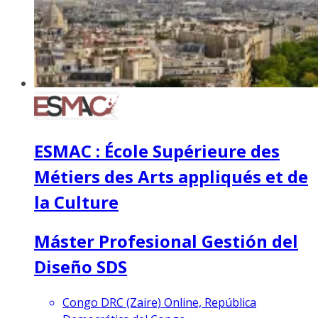
ESMAC : École Supérieure des
Métiers des Arts appliqués et de
la Culture
Máster Profesional Gestión del
Diseño SDS
Congo DRC (Zaire) Online, República