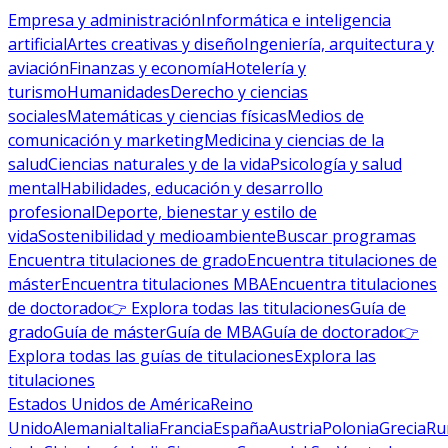
Empresa y administración
Informática e inteligencia
artificial
Artes creativas y diseño
Ingeniería, arquitectura y
aviación
Finanzas y economía
Hotelería y
turismo
Humanidades
Derecho y ciencias
sociales
Matemáticas y ciencias físicas
Medios de
comunicación y marketing
Medicina y ciencias de la
salud
Ciencias naturales y de la vida
Psicología y salud
mental
Habilidades, educación y desarrollo
profesional
Deporte, bienestar y estilo de
vida
Sostenibilidad y medioambiente
Buscar programas
Encuentra titulaciones de grado
Encuentra titulaciones de
máster
Encuentra titulaciones MBA
Encuentra titulaciones
de doctorado
👉 Explora todas las titulaciones
Guía de
grado
Guía de máster
Guía de MBA
Guía de doctorado
👉
Explora todas las guías de titulaciones
Explora las
titulaciones
Estados Unidos de América
Reino
Unido
Alemania
Italia
Francia
España
Austria
Polonia
Grecia
Ru