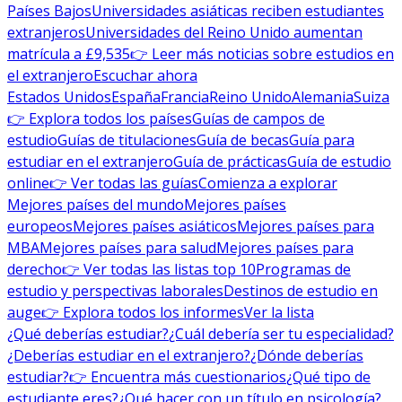
Países Bajos
Universidades asiáticas reciben estudiantes
extranjeros
Universidades del Reino Unido aumentan
matrícula a £9,535
👉 Leer más noticias sobre estudios en
el extranjero
Escuchar ahora
Estados Unidos
España
Francia
Reino Unido
Alemania
Suiza
👉 Explora todos los países
Guías de campos de
estudio
Guías de titulaciones
Guía de becas
Guía para
estudiar en el extranjero
Guía de prácticas
Guía de estudio
online
👉 Ver todas las guías
Comienza a explorar
Mejores países del mundo
Mejores países
europeos
Mejores países asiáticos
Mejores países para
MBA
Mejores países para salud
Mejores países para
derecho
👉 Ver todas las listas top 10
Programas de
estudio y perspectivas laborales
Destinos de estudio en
auge
👉 Explora todos los informes
Ver la lista
¿Qué deberías estudiar?
¿Cuál debería ser tu especialidad?
¿Deberías estudiar en el extranjero?
¿Dónde deberías
estudiar?
👉 Encuentra más cuestionarios
¿Qué tipo de
estudiante eres?
¿Qué hacer con un título en psicología?