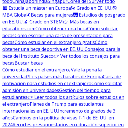
todo
China
Japón
India
Singapur
Corea del Sur
Ver todo
🏛 Estudia un máster en Europa
🗽 Grado en EE. UU.
🌎
MBA Global
💃 Becas para mujeres
🌉 Estudios de posgrado
en EE. UU.
🔬 Grado en STEM
👉 Más becas en
educations.com
Cómo obtener una beca
Cómo solicitar
becas
Cómo escribir una carta de presentación para
becas
Cómo estudiar en el extranjero gratis
Cómo
obtener una beca deportiva en EE. UU.
Consejos para la
beca del Instituto Sueco
👉 Ver todos los consejos para
becas
Buscar becas
Cómo estudiar en el extranjero
¿Vale la pena la
universidad?
Los países más baratos de Europa
Carta de
motivación para estudios en el extranjero
Cómo solicitar
admisión en universidades
Gestión del tiempo para
estudiantes
👉 Leer todos los artículos sobre estudios en
el extranjero
Planes de Trump para estudiantes
internacionales en EE. UU.
Incremento de grados de 3
años
Cambios en la política de visas F-1 de EE. UU. en
2024
Recortes presupuestarios en educación superior en