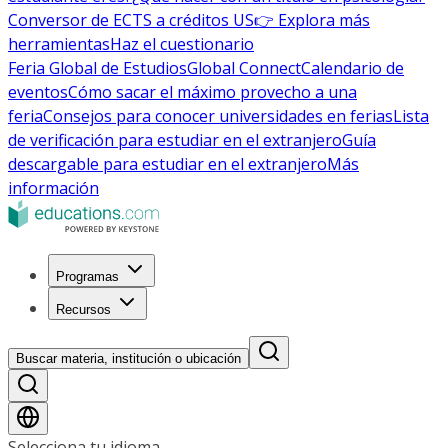
Conversor de ECTS a créditos US
👉 Explora más
herramientas
Haz el cuestionario
Feria Global de Estudios
Global Connect
Calendario de
eventos
Cómo sacar el máximo provecho a una
feria
Consejos para conocer universidades en ferias
Lista
de verificación para estudiar en el extranjero
Guía
descargable para estudiar en el extranjero
Más
información
Programas
Recursos
Buscar materia, institución o ubicación
Selecciona tu idioma