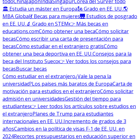
todo
China
Japón
India
Singapur
Corea del Sur
Ver todo
🏛 Estudia un máster en Europa
🗽 Grado en EE. UU.
🌎
MBA Global
💃 Becas para mujeres
🌉 Estudios de posgrado
en EE. UU.
🔬 Grado en STEM
👉 Más becas en
educations.com
Cómo obtener una beca
Cómo solicitar
becas
Cómo escribir una carta de presentación para
becas
Cómo estudiar en el extranjero gratis
Cómo
obtener una beca deportiva en EE. UU.
Consejos para la
beca del Instituto Sueco
👉 Ver todos los consejos para
becas
Buscar becas
Cómo estudiar en el extranjero
¿Vale la pena la
universidad?
Los países más baratos de Europa
Carta de
motivación para estudios en el extranjero
Cómo solicitar
admisión en universidades
Gestión del tiempo para
estudiantes
👉 Leer todos los artículos sobre estudios en
el extranjero
Planes de Trump para estudiantes
internacionales en EE. UU.
Incremento de grados de 3
años
Cambios en la política de visas F-1 de EE. UU. en
2024
Recortes presupuestarios en educación superior en