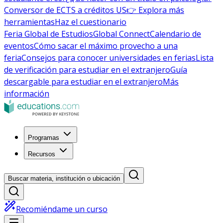
Conversor de ECTS a créditos US
👉 Explora más
herramientas
Haz el cuestionario
Feria Global de Estudios
Global Connect
Calendario de
eventos
Cómo sacar el máximo provecho a una
feria
Consejos para conocer universidades en ferias
Lista
de verificación para estudiar en el extranjero
Guía
descargable para estudiar en el extranjero
Más
información
Programas
Recursos
Buscar materia, institución o ubicación
Recomiéndame un curso