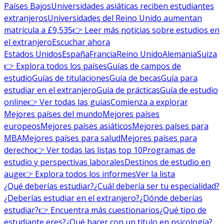
Países Bajos
Universidades asiáticas reciben estudiantes
extranjeros
Universidades del Reino Unido aumentan
matrícula a £9,535
👉 Leer más noticias sobre estudios en
el extranjero
Escuchar ahora
Estados Unidos
España
Francia
Reino Unido
Alemania
Suiza
👉 Explora todos los países
Guías de campos de
estudio
Guías de titulaciones
Guía de becas
Guía para
estudiar en el extranjero
Guía de prácticas
Guía de estudio
online
👉 Ver todas las guías
Comienza a explorar
Mejores países del mundo
Mejores países
europeos
Mejores países asiáticos
Mejores países para
MBA
Mejores países para salud
Mejores países para
derecho
👉 Ver todas las listas top 10
Programas de
estudio y perspectivas laborales
Destinos de estudio en
auge
👉 Explora todos los informes
Ver la lista
¿Qué deberías estudiar?
¿Cuál debería ser tu especialidad?
¿Deberías estudiar en el extranjero?
¿Dónde deberías
estudiar?
👉 Encuentra más cuestionarios
¿Qué tipo de
estudiante eres?
¿Qué hacer con un título en psicología?