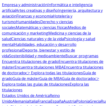
Empresa y administración
Informática e inteligencia
artificial
Artes creativas y diseño
Ingeniería, arquitectura y
aviación
Finanzas y economía
Hotelería y
turismo
Humanidades
Derecho y ciencias
sociales
Matemáticas y ciencias físicas
Medios de
comunicación y marketing
Medicina y ciencias de la
salud
Ciencias naturales y de la vida
Psicología y salud
mental
Habilidades, educación y desarrollo
profesional
Deporte, bienestar y estilo de
vida
Sostenibilidad y medioambiente
Buscar programas
Encuentra titulaciones de grado
Encuentra titulaciones de
máster
Encuentra titulaciones MBA
Encuentra titulaciones
de doctorado
👉 Explora todas las titulaciones
Guía de
grado
Guía de máster
Guía de MBA
Guía de doctorado
👉
Explora todas las guías de titulaciones
Explora las
titulaciones
Estados Unidos de América
Reino
Unido
Alemania
Italia
Francia
España
Austria
Polonia
Grecia
Ru