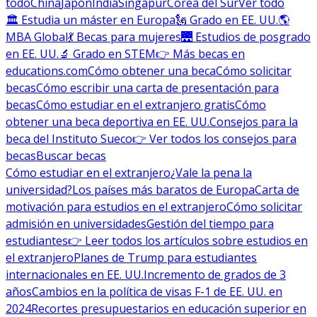
todo
China
Japón
India
Singapur
Corea del Sur
Ver todo
🏛 Estudia un máster en Europa
🗽 Grado en EE. UU.
🌎
MBA Global
💃 Becas para mujeres
🌉 Estudios de posgrado
en EE. UU.
🔬 Grado en STEM
👉 Más becas en
educations.com
Cómo obtener una beca
Cómo solicitar
becas
Cómo escribir una carta de presentación para
becas
Cómo estudiar en el extranjero gratis
Cómo
obtener una beca deportiva en EE. UU.
Consejos para la
beca del Instituto Sueco
👉 Ver todos los consejos para
becas
Buscar becas
Cómo estudiar en el extranjero
¿Vale la pena la
universidad?
Los países más baratos de Europa
Carta de
motivación para estudios en el extranjero
Cómo solicitar
admisión en universidades
Gestión del tiempo para
estudiantes
👉 Leer todos los artículos sobre estudios en
el extranjero
Planes de Trump para estudiantes
internacionales en EE. UU.
Incremento de grados de 3
años
Cambios en la política de visas F-1 de EE. UU. en
2024
Recortes presupuestarios en educación superior en