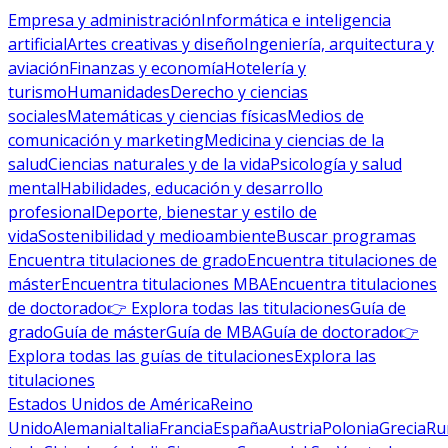
Empresa y administración
Informática e inteligencia
artificial
Artes creativas y diseño
Ingeniería, arquitectura y
aviación
Finanzas y economía
Hotelería y
turismo
Humanidades
Derecho y ciencias
sociales
Matemáticas y ciencias físicas
Medios de
comunicación y marketing
Medicina y ciencias de la
salud
Ciencias naturales y de la vida
Psicología y salud
mental
Habilidades, educación y desarrollo
profesional
Deporte, bienestar y estilo de
vida
Sostenibilidad y medioambiente
Buscar programas
Encuentra titulaciones de grado
Encuentra titulaciones de
máster
Encuentra titulaciones MBA
Encuentra titulaciones
de doctorado
👉 Explora todas las titulaciones
Guía de
grado
Guía de máster
Guía de MBA
Guía de doctorado
👉
Explora todas las guías de titulaciones
Explora las
titulaciones
Estados Unidos de América
Reino
Unido
Alemania
Italia
Francia
España
Austria
Polonia
Grecia
Ru