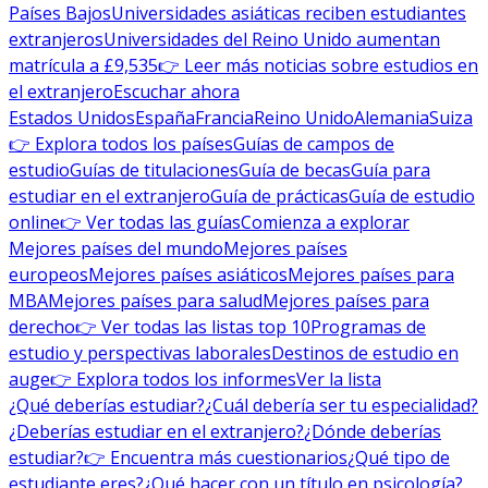
Países Bajos
Universidades asiáticas reciben estudiantes
extranjeros
Universidades del Reino Unido aumentan
matrícula a £9,535
👉 Leer más noticias sobre estudios en
el extranjero
Escuchar ahora
Estados Unidos
España
Francia
Reino Unido
Alemania
Suiza
👉 Explora todos los países
Guías de campos de
estudio
Guías de titulaciones
Guía de becas
Guía para
estudiar en el extranjero
Guía de prácticas
Guía de estudio
online
👉 Ver todas las guías
Comienza a explorar
Mejores países del mundo
Mejores países
europeos
Mejores países asiáticos
Mejores países para
MBA
Mejores países para salud
Mejores países para
derecho
👉 Ver todas las listas top 10
Programas de
estudio y perspectivas laborales
Destinos de estudio en
auge
👉 Explora todos los informes
Ver la lista
¿Qué deberías estudiar?
¿Cuál debería ser tu especialidad?
¿Deberías estudiar en el extranjero?
¿Dónde deberías
estudiar?
👉 Encuentra más cuestionarios
¿Qué tipo de
estudiante eres?
¿Qué hacer con un título en psicología?