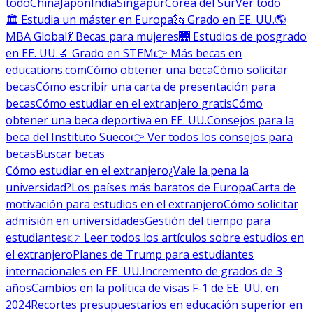
todo
China
Japón
India
Singapur
Corea del Sur
Ver todo
🏛 Estudia un máster en Europa
🗽 Grado en EE. UU.
🌎
MBA Global
💃 Becas para mujeres
🌉 Estudios de posgrado
en EE. UU.
🔬 Grado en STEM
👉 Más becas en
educations.com
Cómo obtener una beca
Cómo solicitar
becas
Cómo escribir una carta de presentación para
becas
Cómo estudiar en el extranjero gratis
Cómo
obtener una beca deportiva en EE. UU.
Consejos para la
beca del Instituto Sueco
👉 Ver todos los consejos para
becas
Buscar becas
Cómo estudiar en el extranjero
¿Vale la pena la
universidad?
Los países más baratos de Europa
Carta de
motivación para estudios en el extranjero
Cómo solicitar
admisión en universidades
Gestión del tiempo para
estudiantes
👉 Leer todos los artículos sobre estudios en
el extranjero
Planes de Trump para estudiantes
internacionales en EE. UU.
Incremento de grados de 3
años
Cambios en la política de visas F-1 de EE. UU. en
2024
Recortes presupuestarios en educación superior en