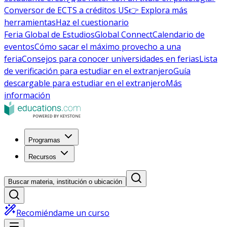
Conversor de ECTS a créditos US
👉 Explora más
herramientas
Haz el cuestionario
Feria Global de Estudios
Global Connect
Calendario de
eventos
Cómo sacar el máximo provecho a una
feria
Consejos para conocer universidades en ferias
Lista
de verificación para estudiar en el extranjero
Guía
descargable para estudiar en el extranjero
Más
información
Programas
Recursos
Buscar materia, institución o ubicación
Recomiéndame un curso