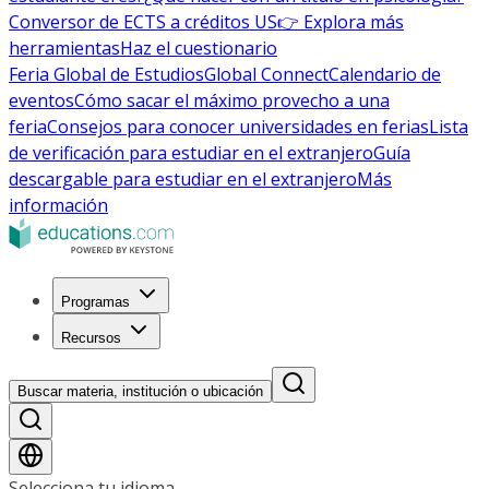
Conversor de ECTS a créditos US
👉 Explora más
herramientas
Haz el cuestionario
Feria Global de Estudios
Global Connect
Calendario de
eventos
Cómo sacar el máximo provecho a una
feria
Consejos para conocer universidades en ferias
Lista
de verificación para estudiar en el extranjero
Guía
descargable para estudiar en el extranjero
Más
información
Programas
Recursos
Buscar materia, institución o ubicación
Selecciona tu idioma