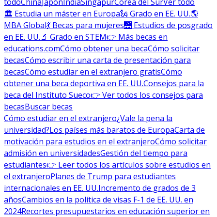
todo
China
Japón
India
Singapur
Corea del Sur
Ver todo
🏛 Estudia un máster en Europa
🗽 Grado en EE. UU.
🌎
MBA Global
💃 Becas para mujeres
🌉 Estudios de posgrado
en EE. UU.
🔬 Grado en STEM
👉 Más becas en
educations.com
Cómo obtener una beca
Cómo solicitar
becas
Cómo escribir una carta de presentación para
becas
Cómo estudiar en el extranjero gratis
Cómo
obtener una beca deportiva en EE. UU.
Consejos para la
beca del Instituto Sueco
👉 Ver todos los consejos para
becas
Buscar becas
Cómo estudiar en el extranjero
¿Vale la pena la
universidad?
Los países más baratos de Europa
Carta de
motivación para estudios en el extranjero
Cómo solicitar
admisión en universidades
Gestión del tiempo para
estudiantes
👉 Leer todos los artículos sobre estudios en
el extranjero
Planes de Trump para estudiantes
internacionales en EE. UU.
Incremento de grados de 3
años
Cambios en la política de visas F-1 de EE. UU. en
2024
Recortes presupuestarios en educación superior en