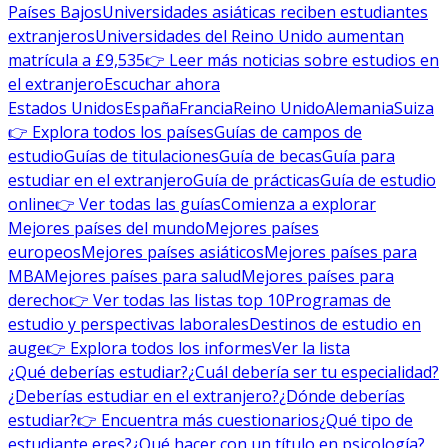
Países Bajos
Universidades asiáticas reciben estudiantes
extranjeros
Universidades del Reino Unido aumentan
matrícula a £9,535
👉 Leer más noticias sobre estudios en
el extranjero
Escuchar ahora
Estados Unidos
España
Francia
Reino Unido
Alemania
Suiza
👉 Explora todos los países
Guías de campos de
estudio
Guías de titulaciones
Guía de becas
Guía para
estudiar en el extranjero
Guía de prácticas
Guía de estudio
online
👉 Ver todas las guías
Comienza a explorar
Mejores países del mundo
Mejores países
europeos
Mejores países asiáticos
Mejores países para
MBA
Mejores países para salud
Mejores países para
derecho
👉 Ver todas las listas top 10
Programas de
estudio y perspectivas laborales
Destinos de estudio en
auge
👉 Explora todos los informes
Ver la lista
¿Qué deberías estudiar?
¿Cuál debería ser tu especialidad?
¿Deberías estudiar en el extranjero?
¿Dónde deberías
estudiar?
👉 Encuentra más cuestionarios
¿Qué tipo de
estudiante eres?
¿Qué hacer con un título en psicología?