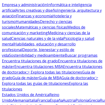
Empresa y administración
Informática e inteligencia
artificial
Artes creativas y diseño
Ingeniería, arquitectura y
aviación
Finanzas y economía
Hotelería y
turismo
Humanidades
Derecho y ciencias
sociales
Matemáticas y ciencias físicas
Medios de
comunicación y marketing
Medicina y ciencias de la
salud
Ciencias naturales y de la vida
Psicología y salud
mental
Habilidades, educación y desarrollo
profesional
Deporte, bienestar y estilo de
vida
Sostenibilidad y medioambiente
Buscar programas
Encuentra titulaciones de grado
Encuentra titulaciones de
máster
Encuentra titulaciones MBA
Encuentra titulaciones
de doctorado
👉 Explora todas las titulaciones
Guía de
grado
Guía de máster
Guía de MBA
Guía de doctorado
👉
Explora todas las guías de titulaciones
Explora las
titulaciones
Estados Unidos de América
Reino
Unido
Alemania
Italia
Francia
España
Austria
Polonia
Grecia
Ru