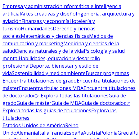
Empresa y administración
Informática e inteligencia
artificial
Artes creativas y diseño
Ingeniería, arquitectura y
aviación
Finanzas y economía
Hotelería y
turismo
Humanidades
Derecho y ciencias
sociales
Matemáticas y ciencias físicas
Medios de
comunicación y marketing
Medicina y ciencias de la
salud
Ciencias naturales y de la vida
Psicología y salud
mental
Habilidades, educación y desarrollo
profesional
Deporte, bienestar y estilo de
vida
Sostenibilidad y medioambiente
Buscar programas
Encuentra titulaciones de grado
Encuentra titulaciones de
máster
Encuentra titulaciones MBA
Encuentra titulaciones
de doctorado
👉 Explora todas las titulaciones
Guía de
grado
Guía de máster
Guía de MBA
Guía de doctorado
👉
Explora todas las guías de titulaciones
Explora las
titulaciones
Estados Unidos de América
Reino
Unido
Alemania
Italia
Francia
España
Austria
Polonia
Grecia
Ru