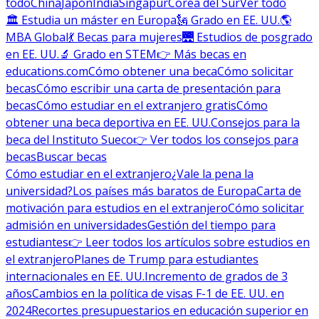
todo
China
Japón
India
Singapur
Corea del Sur
Ver todo
🏛 Estudia un máster en Europa
🗽 Grado en EE. UU.
🌎
MBA Global
💃 Becas para mujeres
🌉 Estudios de posgrado
en EE. UU.
🔬 Grado en STEM
👉 Más becas en
educations.com
Cómo obtener una beca
Cómo solicitar
becas
Cómo escribir una carta de presentación para
becas
Cómo estudiar en el extranjero gratis
Cómo
obtener una beca deportiva en EE. UU.
Consejos para la
beca del Instituto Sueco
👉 Ver todos los consejos para
becas
Buscar becas
Cómo estudiar en el extranjero
¿Vale la pena la
universidad?
Los países más baratos de Europa
Carta de
motivación para estudios en el extranjero
Cómo solicitar
admisión en universidades
Gestión del tiempo para
estudiantes
👉 Leer todos los artículos sobre estudios en
el extranjero
Planes de Trump para estudiantes
internacionales en EE. UU.
Incremento de grados de 3
años
Cambios en la política de visas F-1 de EE. UU. en
2024
Recortes presupuestarios en educación superior en