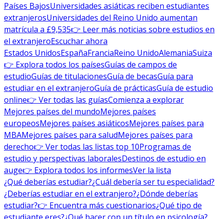
Países Bajos
Universidades asiáticas reciben estudiantes
extranjeros
Universidades del Reino Unido aumentan
matrícula a £9,535
👉 Leer más noticias sobre estudios en
el extranjero
Escuchar ahora
Estados Unidos
España
Francia
Reino Unido
Alemania
Suiza
👉 Explora todos los países
Guías de campos de
estudio
Guías de titulaciones
Guía de becas
Guía para
estudiar en el extranjero
Guía de prácticas
Guía de estudio
online
👉 Ver todas las guías
Comienza a explorar
Mejores países del mundo
Mejores países
europeos
Mejores países asiáticos
Mejores países para
MBA
Mejores países para salud
Mejores países para
derecho
👉 Ver todas las listas top 10
Programas de
estudio y perspectivas laborales
Destinos de estudio en
auge
👉 Explora todos los informes
Ver la lista
¿Qué deberías estudiar?
¿Cuál debería ser tu especialidad?
¿Deberías estudiar en el extranjero?
¿Dónde deberías
estudiar?
👉 Encuentra más cuestionarios
¿Qué tipo de
estudiante eres?
¿Qué hacer con un título en psicología?