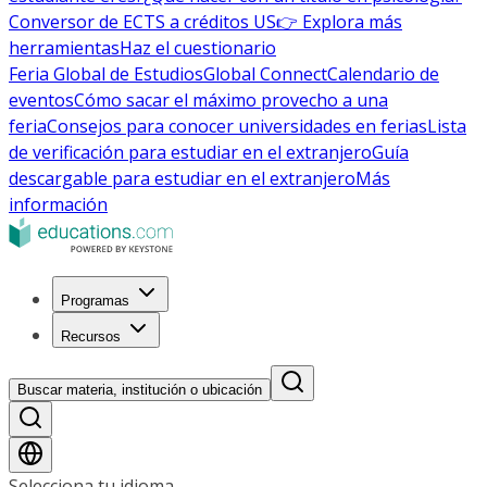
Conversor de ECTS a créditos US
👉 Explora más
herramientas
Haz el cuestionario
Feria Global de Estudios
Global Connect
Calendario de
eventos
Cómo sacar el máximo provecho a una
feria
Consejos para conocer universidades en ferias
Lista
de verificación para estudiar en el extranjero
Guía
descargable para estudiar en el extranjero
Más
información
Programas
Recursos
Buscar materia, institución o ubicación
Selecciona tu idioma