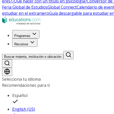
eres?
¿Qué hacer con un título en psicología?
Conversor de 
Feria Global de Estudios
Global Connect
Calendario de even
estudiar en el extranjero
Guía descargable para estudiar en
Programas
Recursos
Buscar materia, institución o ubicación
Selecciona tu idioma
Recomendaciones para ti
Español
English (US)