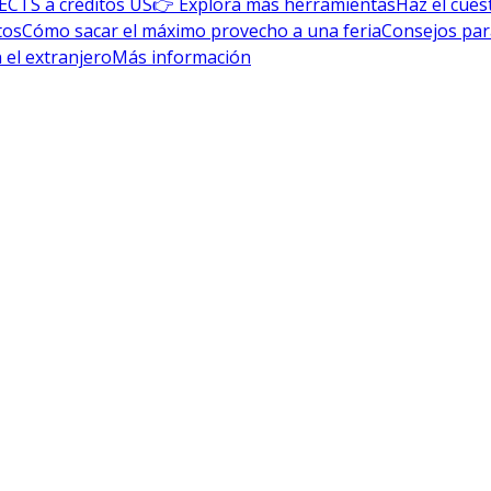
ECTS a créditos US
👉 Explora más herramientas
Haz el cues
tos
Cómo sacar el máximo provecho a una feria
Consejos par
 el extranjero
Más información