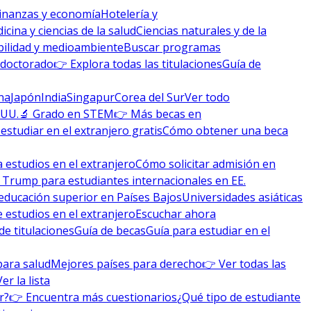
inanzas y economía
Hotelería y
icina y ciencias de la salud
Ciencias naturales y de la
bilidad y medioambiente
Buscar programas
 doctorado
👉 Explora todas las titulaciones
Guía de
na
Japón
India
Singapur
Corea del Sur
Ver todo
 UU.
🔬 Grado en STEM
👉 Más becas en
studiar en el extranjero gratis
Cómo obtener una beca
 estudios en el extranjero
Cómo solicitar admisión en
 Trump para estudiantes internacionales en EE.
educación superior en Países Bajos
Universidades asiáticas
 estudios en el extranjero
Escuchar ahora
de titulaciones
Guía de becas
Guía para estudiar en el
para salud
Mejores países para derecho
👉 Ver todas las
Ver la lista
r?
👉 Encuentra más cuestionarios
¿Qué tipo de estudiante