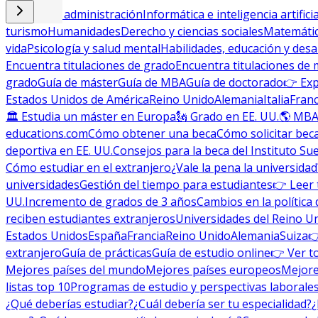
Empresa y administración
Informática e inteligencia artificia
turismo
Humanidades
Derecho y ciencias sociales
Matemática
vida
Psicología y salud mental
Habilidades, educación y desa
Encuentra titulaciones de grado
Encuentra titulaciones de 
grado
Guía de máster
Guía de MBA
Guía de doctorado
👉 Exp
Estados Unidos de América
Reino Unido
Alemania
Italia
Franc
🏛 Estudia un máster en Europa
🗽 Grado en EE. UU.
🌎 MBA
educations.com
Cómo obtener una beca
Cómo solicitar bec
deportiva en EE. UU.
Consejos para la beca del Instituto Su
Cómo estudiar en el extranjero
¿Vale la pena la universidad
universidades
Gestión del tiempo para estudiantes
👉 Leer 
UU.
Incremento de grados de 3 años
Cambios en la política 
reciben estudiantes extranjeros
Universidades del Reino U
Estados Unidos
España
Francia
Reino Unido
Alemania
Suiza

extranjero
Guía de prácticas
Guía de estudio online
👉 Ver t
Mejores países del mundo
Mejores países europeos
Mejore
listas top 10
Programas de estudio y perspectivas laborale
¿Qué deberías estudiar?
¿Cuál debería ser tu especialidad?
¿