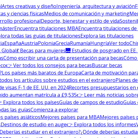
l
Artes creativas y diseño
Ingeniería, arquitectura y aviación
F
s y ciencias físicas
Medios de comunicación y marketing
Med
rrollo profesional
Deporte, bienestar y estilo de vida
Sosteni
máster
Encuentra titulaciones MBA
Encuentra titulaciones de
lora todas las guías de titulaciones
Explora las titulaciones
ia
España
Austria
Polonia
Grecia
Rumanía
Hungría
Ver todo
Chi
 Global
💃 Becas para mujeres
🌉 Estudios de posgrado en EE.
as
Cómo escribir una carta de presentación para becas
Cómo e
eco
👉 Ver todos los consejos para becas
Buscar becas
?
Los países más baratos de Europa
Carta de motivación para
todos los artículos sobre estudios en el extranjero
Planes de
de visas F-1 de EE. UU. en 2024
Recortes presupuestarios en 
nido aumentan matrícula a £9,535
👉 Leer más noticias sobre
 Explora todos los países
Guías de campos de estudio
Guías 
odas las guías
Comienza a explorar
s países asiáticos
Mejores países para MBA
Mejores países 
s
Destinos de estudio en auge
👉 Explora todos los informes
Deberías estudiar en el extranjero?
¿Dónde deberías estudia