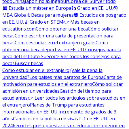
todo
China
Japón
India
Singapur
Corea del Sur
Ver todo
🏛 Estudia un máster en Europa
🗽 Grado en EE. UU.
🌎
MBA Global
💃 Becas para mujeres
🌉 Estudios de posgrado
en EE. UU.
🔬 Grado en STEM
👉 Más becas en
educations.com
Cómo obtener una beca
Cómo solicitar
becas
Cómo escribir una carta de presentación para
becas
Cómo estudiar en el extranjero gratis
Cómo
obtener una beca deportiva en EE. UU.
Consejos para la
beca del Instituto Sueco
👉 Ver todos los consejos para
becas
Buscar becas
Cómo estudiar en el extranjero
¿Vale la pena la
universidad?
Los países más baratos de Europa
Carta de
motivación para estudios en el extranjero
Cómo solicitar
admisión en universidades
Gestión del tiempo para
estudiantes
👉 Leer todos los artículos sobre estudios en
el extranjero
Planes de Trump para estudiantes
internacionales en EE. UU.
Incremento de grados de 3
años
Cambios en la política de visas F-1 de EE. UU. en
2024
Recortes presupuestarios en educación superior en