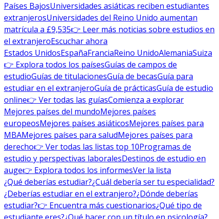
Países Bajos
Universidades asiáticas reciben estudiantes
extranjeros
Universidades del Reino Unido aumentan
matrícula a £9,535
👉 Leer más noticias sobre estudios en
el extranjero
Escuchar ahora
Estados Unidos
España
Francia
Reino Unido
Alemania
Suiza
👉 Explora todos los países
Guías de campos de
estudio
Guías de titulaciones
Guía de becas
Guía para
estudiar en el extranjero
Guía de prácticas
Guía de estudio
online
👉 Ver todas las guías
Comienza a explorar
Mejores países del mundo
Mejores países
europeos
Mejores países asiáticos
Mejores países para
MBA
Mejores países para salud
Mejores países para
derecho
👉 Ver todas las listas top 10
Programas de
estudio y perspectivas laborales
Destinos de estudio en
auge
👉 Explora todos los informes
Ver la lista
¿Qué deberías estudiar?
¿Cuál debería ser tu especialidad?
¿Deberías estudiar en el extranjero?
¿Dónde deberías
estudiar?
👉 Encuentra más cuestionarios
¿Qué tipo de
estudiante eres?
¿Qué hacer con un título en psicología?