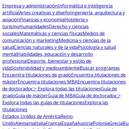
Empresa y administración
Informática e inteligencia
artificial
Artes creativas y diseño
Ingeniería, arquitectura y
aviación
Finanzas y economía
Hotelería y
turismo
Humanidades
Derecho y ciencias
sociales
Matemáticas y ciencias físicas
Medios de
comunicación y marketing
Medicina y ciencias de la
salud
Ciencias naturales y de la vida
Psicología y salud
mental
Habilidades, educación y desarrollo
profesional
Deporte, bienestar y estilo de
vida
Sostenibilidad y medioambiente
Buscar programas
Encuentra titulaciones de grado
Encuentra titulaciones de
máster
Encuentra titulaciones MBA
Encuentra titulaciones
de doctorado
👉 Explora todas las titulaciones
Guía de
grado
Guía de máster
Guía de MBA
Guía de doctorado
👉
Explora todas las guías de titulaciones
Explora las
titulaciones
Estados Unidos de América
Reino
Unido
Alemania
Italia
Francia
España
Austria
Polonia
Grecia
Ru