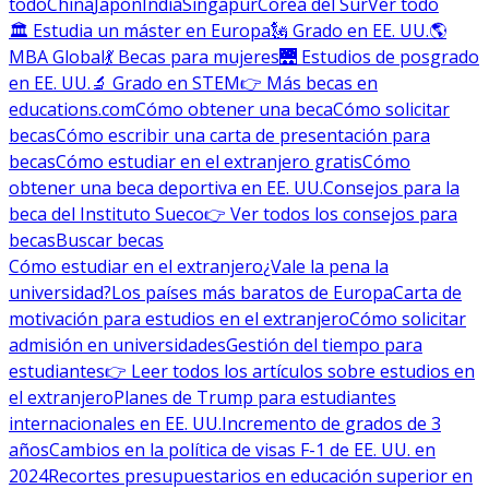
todo
China
Japón
India
Singapur
Corea del Sur
Ver todo
🏛 Estudia un máster en Europa
🗽 Grado en EE. UU.
🌎
MBA Global
💃 Becas para mujeres
🌉 Estudios de posgrado
en EE. UU.
🔬 Grado en STEM
👉 Más becas en
educations.com
Cómo obtener una beca
Cómo solicitar
becas
Cómo escribir una carta de presentación para
becas
Cómo estudiar en el extranjero gratis
Cómo
obtener una beca deportiva en EE. UU.
Consejos para la
beca del Instituto Sueco
👉 Ver todos los consejos para
becas
Buscar becas
Cómo estudiar en el extranjero
¿Vale la pena la
universidad?
Los países más baratos de Europa
Carta de
motivación para estudios en el extranjero
Cómo solicitar
admisión en universidades
Gestión del tiempo para
estudiantes
👉 Leer todos los artículos sobre estudios en
el extranjero
Planes de Trump para estudiantes
internacionales en EE. UU.
Incremento de grados de 3
años
Cambios en la política de visas F-1 de EE. UU. en
2024
Recortes presupuestarios en educación superior en