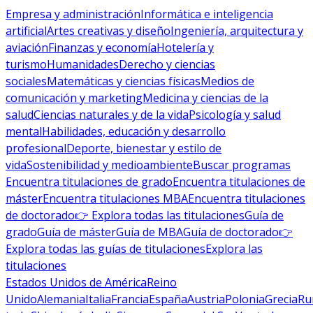
Empresa y administración
Informática e inteligencia
artificial
Artes creativas y diseño
Ingeniería, arquitectura y
aviación
Finanzas y economía
Hotelería y
turismo
Humanidades
Derecho y ciencias
sociales
Matemáticas y ciencias físicas
Medios de
comunicación y marketing
Medicina y ciencias de la
salud
Ciencias naturales y de la vida
Psicología y salud
mental
Habilidades, educación y desarrollo
profesional
Deporte, bienestar y estilo de
vida
Sostenibilidad y medioambiente
Buscar programas
Encuentra titulaciones de grado
Encuentra titulaciones de
máster
Encuentra titulaciones MBA
Encuentra titulaciones
de doctorado
👉 Explora todas las titulaciones
Guía de
grado
Guía de máster
Guía de MBA
Guía de doctorado
👉
Explora todas las guías de titulaciones
Explora las
titulaciones
Estados Unidos de América
Reino
Unido
Alemania
Italia
Francia
España
Austria
Polonia
Grecia
Ru