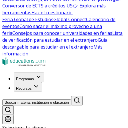
Conversor de ECTS a créditos US
👉 Explora más
herramientas
Haz el cuestionario
Feria Global de Estudios
Global Connect
Calendario de
eventos
Cómo sacar el máximo provecho a una
feria
Consejos para conocer universidades en ferias
Lista
de verificación para estudiar en el extranjero
Guía
descargable para estudiar en el extranjero
Más
información
Programas
Recursos
Buscar materia, institución o ubicación
Selecciona tu idioma