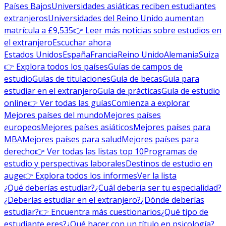
Países Bajos
Universidades asiáticas reciben estudiantes
extranjeros
Universidades del Reino Unido aumentan
matrícula a £9,535
👉 Leer más noticias sobre estudios en
el extranjero
Escuchar ahora
Estados Unidos
España
Francia
Reino Unido
Alemania
Suiza
👉 Explora todos los países
Guías de campos de
estudio
Guías de titulaciones
Guía de becas
Guía para
estudiar en el extranjero
Guía de prácticas
Guía de estudio
online
👉 Ver todas las guías
Comienza a explorar
Mejores países del mundo
Mejores países
europeos
Mejores países asiáticos
Mejores países para
MBA
Mejores países para salud
Mejores países para
derecho
👉 Ver todas las listas top 10
Programas de
estudio y perspectivas laborales
Destinos de estudio en
auge
👉 Explora todos los informes
Ver la lista
¿Qué deberías estudiar?
¿Cuál debería ser tu especialidad?
¿Deberías estudiar en el extranjero?
¿Dónde deberías
estudiar?
👉 Encuentra más cuestionarios
¿Qué tipo de
estudiante eres?
¿Qué hacer con un título en psicología?