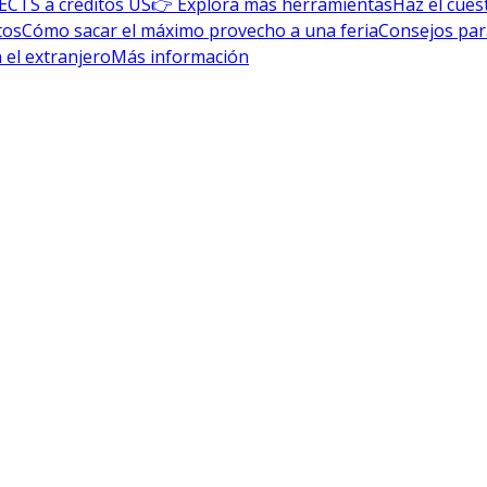
ECTS a créditos US
👉 Explora más herramientas
Haz el cues
tos
Cómo sacar el máximo provecho a una feria
Consejos par
 el extranjero
Más información